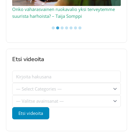
a
Onko vähärasvainen ruokavalio yksi terveytemme
Ko
suurista harhoista? – Taija Somppi
tod
●
●
●
●
●
●
●
Etsi videoita