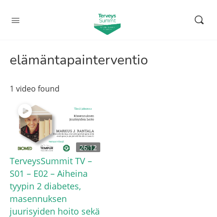
elämäntapainterventio
1 video found
26:12
TerveysSummit TV –
S01 – E02 – Aiheina
tyypin 2 diabetes,
masennuksen
juurisyiden hoito sekä