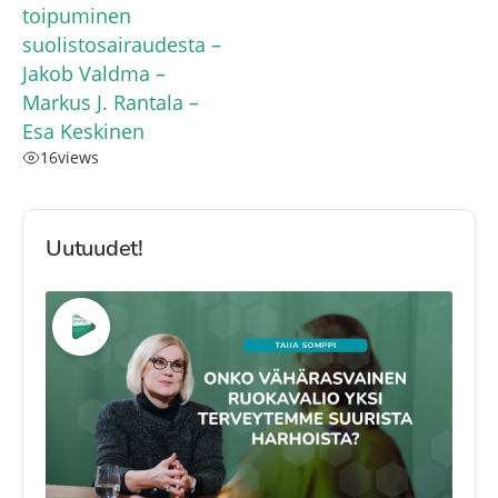
toipuminen
suolistosairaudesta –
Jakob Valdma –
Markus J. Rantala –
Esa Keskinen
16
views
Uutuudet!