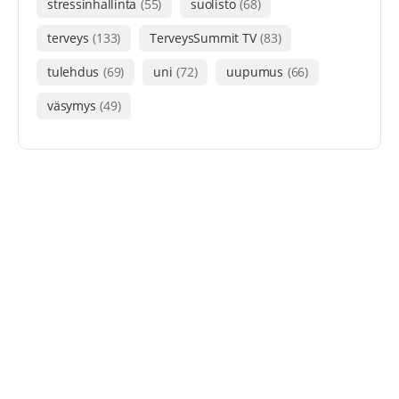
stressinhallinta
(55)
suolisto
(68)
terveys
(133)
TerveysSummit TV
(83)
tulehdus
(69)
uni
(72)
uupumus
(66)
väsymys
(49)