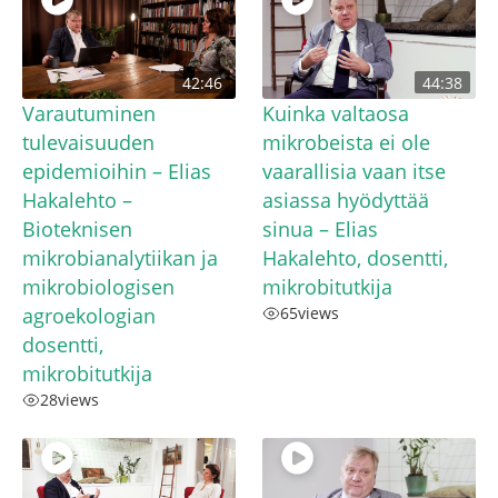
42:46
44:38
Varautuminen
Kuinka valtaosa
tulevaisuuden
mikrobeista ei ole
epidemioihin – Elias
vaarallisia vaan itse
Hakalehto –
asiassa hyödyttää
Bioteknisen
sinua – Elias
mikrobianalytiikan ja
Hakalehto, dosentti,
mikrobiologisen
mikrobitutkija
agroekologian
65
views
dosentti,
mikrobitutkija
28
views