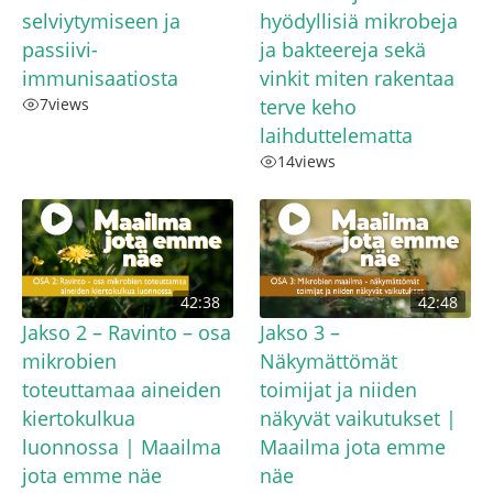
selviytymiseen ja
hyödyllisiä mikrobeja
passiivi-
ja bakteereja sekä
immunisaatiosta
vinkit miten rakentaa
7
views
terve keho
laihduttelematta
14
views
42:38
42:48
Jakso 2 – Ravinto – osa
Jakso 3 –
mikrobien
Näkymättömät
toteuttamaa aineiden
toimijat ja niiden
kiertokulkua
näkyvät vaikutukset |
luonnossa | Maailma
Maailma jota emme
jota emme näe
näe