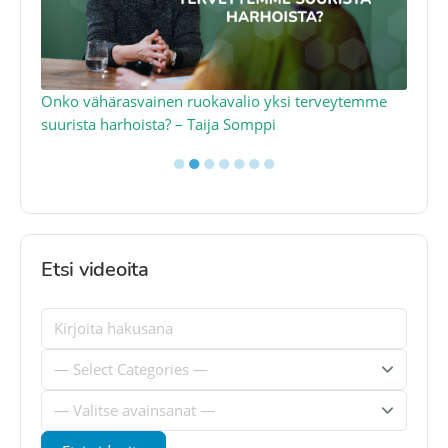
a
Onko vähärasvainen ruokavalio yksi terveytemme
Ko
suurista harhoista? – Taija Somppi
tod
●
●
●
●
●
●
●
Etsi videoita