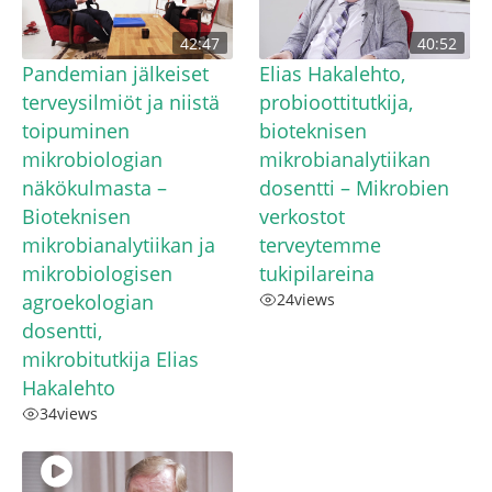
42:47
40:52
Pandemian jälkeiset
Elias Hakalehto,
terveysilmiöt ja niistä
probioottitutkija,
toipuminen
bioteknisen
mikrobiologian
mikrobianalytiikan
näkökulmasta –
dosentti – Mikrobien
Bioteknisen
verkostot
mikrobianalytiikan ja
terveytemme
mikrobiologisen
tukipilareina
agroekologian
24
views
dosentti,
mikrobitutkija Elias
Hakalehto
34
views