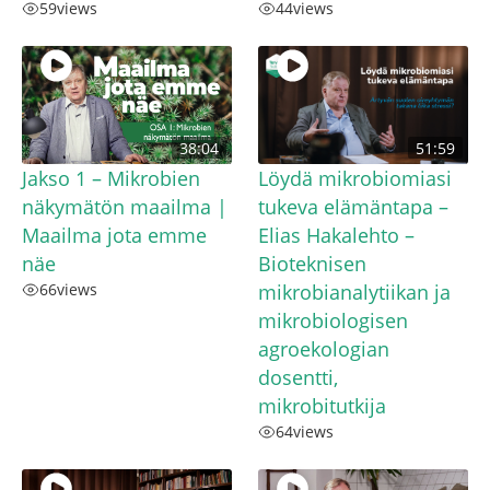
59
views
44
views
38:04
51:59
Jakso 1 – Mikrobien
Löydä mikrobiomiasi
näkymätön maailma |
tukeva elämäntapa –
Maailma jota emme
Elias Hakalehto –
näe
Bioteknisen
66
views
mikrobianalytiikan ja
mikrobiologisen
agroekologian
dosentti,
mikrobitutkija
64
views