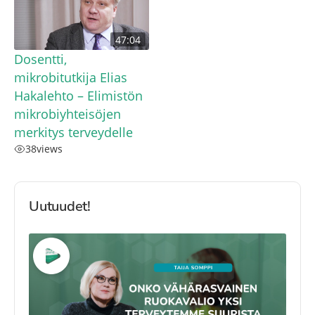
47:04
Dosentti,
mikrobitutkija Elias
Hakalehto – Elimistön
mikrobiyhteisöjen
merkitys terveydelle
38
views
Uutuudet!