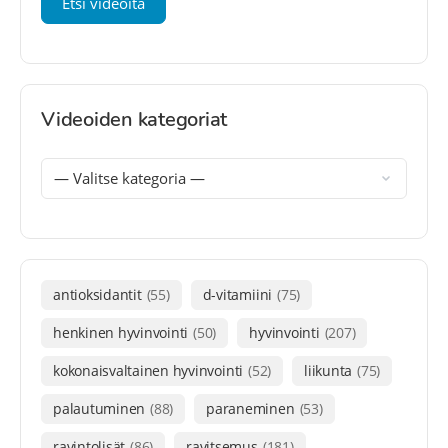
Videoiden kategoriat
antioksidantit
(55)
d-vitamiini
(75)
henkinen hyvinvointi
(50)
hyvinvointi
(207)
kokonaisvaltainen hyvinvointi
(52)
liikunta
(75)
palautuminen
(88)
paraneminen
(53)
ravintolisät
(86)
ravitsemus
(181)