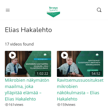
Elias Hakalehto
17 videos found
1:02:22
54:52
Mikrobien näkymätön
Ravitsemussuositukset
maailma, joka
mikrobien
ylläpitää elämää –
näkökulmasta – Elias
Elias Hakalehto
Hakalehto
161
views
159
views