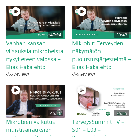
47:04
59:43
Vanhan kansan
Mikrobit: Terveyden
viisauksia mikrobeista
näkymätön
nykytieteen valossa –
puolustusjärjestelmä –
Elias Hakalehto
Elias Hakalehto
274
views
564
views
45:56
25:35
Mikrobien vaikutus
TerveysSummit TV –
muistisairauksien
S01 – E03 –