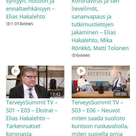
syntyyn, hoitoon ja
Koronavirus ja sen
ennaltaehkäisyyn –
lieveilmöt,
Elias Hakalehto
sananvapaus ja
1 014
views
tutkimustietojen
jakaminen – Elias
Hakalehto, Mika
Rönkkö, Matti Tolonen
6
views
13:42
48:00
TerveysSummit TV –
TerveysSummit TV –
S01 – E03 – Ekstrat –
S03 – E06 – Neuvot
Elias Hakalehto – ​
miten saada suolisto
Tarkennukset
kuntoon ruokavaliolla,
koronasta
miten suojella omia