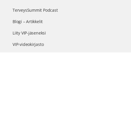
TerveysSummit Podcast
Blogi – Artikkelit
Liity VIP-jäseneksi
VIP-videokirjasto
FAQ – Usein kysyttyä
Yhteys & palautteet
Tiimi