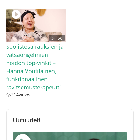
31:58
Suolistosairauksien ja
vatsaongelmien
hoidon top-vinkit –
Hanna Voutilainen,
funktionaalinen
ravitsemusterapeutti
214
views
Uutuudet!