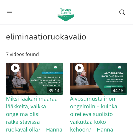
eliminaatioruokavalio
7 videos found
39:14
44:15
Miksi lääkäri määrää
Aivosumusta ihon
lääkkeitä, vaikka
ongelmiin – kuinka
ongelma olisi
oireileva suolisto
ratkaistavissa
vaikuttaa koko
ruokavaliolla? – Hanna
kehoon? – Hanna