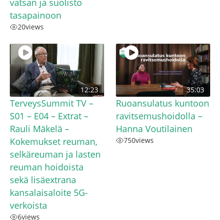
vatsan ja suolisto
tasapainoon
20
views
12:23
35:03
TerveysSummit TV –
Ruoansulatus kuntoon
S01 – E04 – Extrat –
ravitsemushoidolla –
Rauli Mäkelä –
Hanna Voutilainen
Kokemukset reuman,
750
views
selkäreuman ja lasten
reuman hoidoista
sekä lisäextrana
kansalaisaloite 5G-
verkoista
6
views