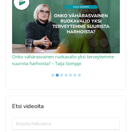
a
Onko vähärasvainen ruokavalio yksi terveytemme
Ko
suurista harhoista? – Taija Somppi
tod
●
●
●
●
●
●
●
Etsi videoita