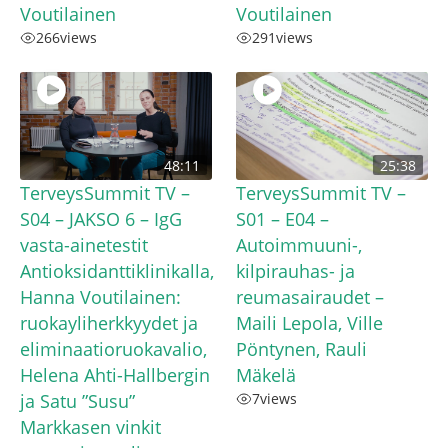
Voutilainen
Voutilainen
266
views
291
views
48:11
25:38
TerveysSummit TV –
TerveysSummit TV –
S04 – JAKSO 6 – IgG
S01 – E04 –
vasta-ainetestit
Autoimmuuni-,
Antioksidanttiklinikalla,
kilpirauhas- ja
Hanna Voutilainen:
reumasairaudet –
ruokayliherkkyydet ja
Maili Lepola, Ville
eliminaatioruokavalio,
Pöntynen, Rauli
Helena Ahti-Hallbergin
Mäkelä
ja Satu ”Susu”
7
views
Markkasen vinkit