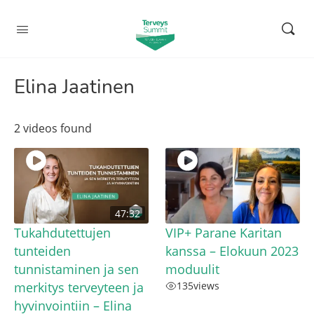
Elina Jaatinen
2 videos found
47:32
Tukahdutettujen
VIP+ Parane Karitan
tunteiden
kanssa – Elokuun 2023
tunnistaminen ja sen
moduulit
merkitys terveyteen ja
135
views
hyvinvointiin – Elina