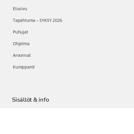
Etusivu
Tapahtuma – SYKSY 2026
Puhujat
Ohjelma
Arvonnat
Kumppanit
Sisällöt & info
TerveysSummit Podcast
Blogi – Artikkelit