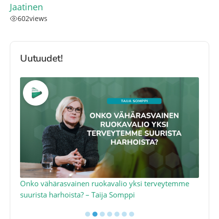
Jaatinen
602
views
Uutuudet!
a
Onko vähärasvainen ruokavalio yksi terveytemme
Ko
suurista harhoista? – Taija Somppi
tod
●
●
●
●
●
●
●