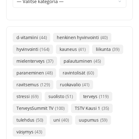
d-vitamiini
(44)
henkinen hyvinvointi
(40)
hyvinvointi
(164)
kauneus
(41)
liikunta
(39)
mielenterveys
(37)
palautuminen
(45)
paraneminen
(48)
ravintolisät
(60)
ravitsemus
(129)
ruokavalio
(41)
stressi
(69)
suolisto
(51)
terveys
(119)
TerveysSummit TV
(100)
TSTV Kausi 1
(35)
tulehdus
(50)
uni
(40)
uupumus
(59)
väsymys
(43)