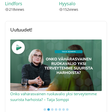
Lindfors
Hyysalo
218
views
152
views
Uutuudet!
a
Onko vähärasvainen ruokavalio yksi terveytemme
Ko
suurista harhoista? – Taija Somppi
tod
●
●
●
●
●
●
●