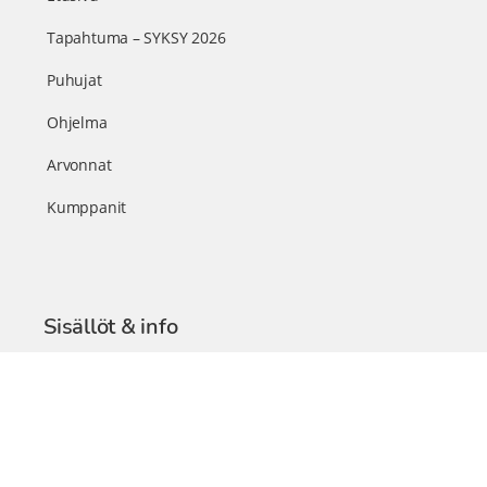
Tapahtuma – SYKSY 2026
Puhujat
Ohjelma
Arvonnat
Kumppanit
Sisällöt & info
TerveysSummit Podcast
Blogi – Artikkelit
Liity VIP-jäseneksi