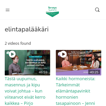
elintapalääkäri
2 videos found
46:59
40:25
Tästä uupumus,
Kaikki hormoneista:
masennus ja kipu
Tärkeimmät
voivat johtua – kun
elämäntapavinkit
viitearvot eivät kerro
hormonien
kaikkea – Pirjo
tasapainoon – Jenni