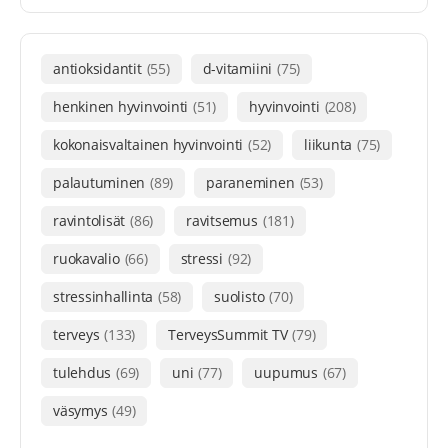
antioksidantit
(55)
d-vitamiini
(75)
henkinen hyvinvointi
(51)
hyvinvointi
(208)
kokonaisvaltainen hyvinvointi
(52)
liikunta
(75)
palautuminen
(89)
paraneminen
(53)
ravintolisät
(86)
ravitsemus
(181)
ruokavalio
(66)
stressi
(92)
stressinhallinta
(58)
suolisto
(70)
terveys
(133)
TerveysSummit TV
(79)
tulehdus
(69)
uni
(77)
uupumus
(67)
väsymys
(49)