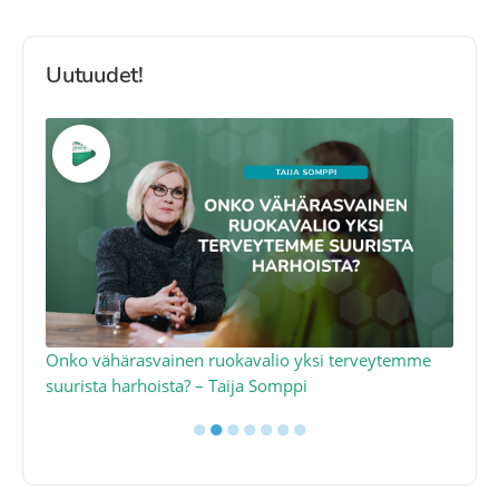
Uutuudet!
a
Onko vähärasvainen ruokavalio yksi terveytemme
Ko
suurista harhoista? – Taija Somppi
tod
●
●
●
●
●
●
●