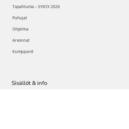
Tapahtuma – SYKSY 2026
Puhujat
Ohjelma
Arvonnat
Kumppanit
Sisällöt & info
TerveysSummit Podcast
Blogi – Artikkelit
Liity VIP-jäseneksi