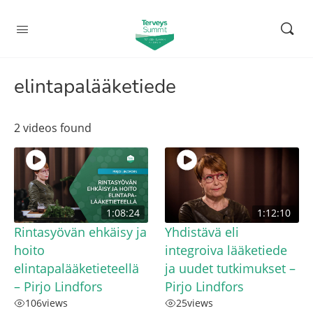
elintapalääketiede
2 videos found
1:08:24
1:12:10
Rintasyövän ehkäisy ja
Yhdistävä eli
hoito
integroiva lääketiede
elintapalääketieteellä
ja uudet tutkimukset –
– Pirjo Lindfors
Pirjo Lindfors
106
views
25
views