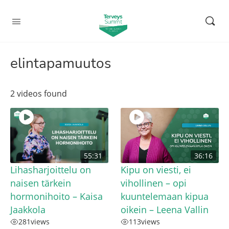
elintapamuutos
2 videos found
55:31
36:16
Lihasharjoittelu on
Kipu on viesti, ei
naisen tärkein
vihollinen – opi
hormonihoito – Kaisa
kuuntelemaan kipua
Jaakkola
oikein – Leena Vallin
281
views
113
views