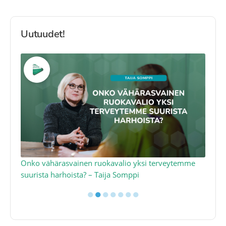
Uutuudet!
a
Onko vähärasvainen ruokavalio yksi terveytemme
Ko
suurista harhoista? – Taija Somppi
tod
●
●
●
●
●
●
●