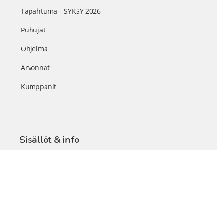
Tapahtuma – SYKSY 2026
Puhujat
Ohjelma
Arvonnat
Kumppanit
Sisällöt & info
TerveysSummit Podcast
Blogi – Artikkelit
Liity VIP-jäseneksi