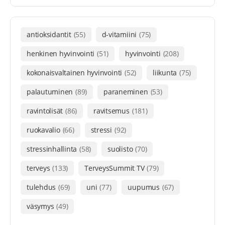
antioksidantit
(55)
d-vitamiini
(75)
henkinen hyvinvointi
(51)
hyvinvointi
(208)
kokonaisvaltainen hyvinvointi
(52)
liikunta
(75)
palautuminen
(89)
paraneminen
(53)
ravintolisät
(86)
ravitsemus
(181)
ruokavalio
(66)
stressi
(92)
stressinhallinta
(58)
suolisto
(70)
terveys
(133)
TerveysSummit TV
(79)
tulehdus
(69)
uni
(77)
uupumus
(67)
väsymys
(49)