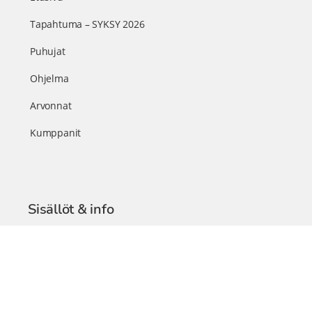
Tapahtuma – SYKSY 2026
Puhujat
Ohjelma
Arvonnat
Kumppanit
Sisällöt & info
TerveysSummit Podcast
Blogi – Artikkelit
Liity VIP-jäseneksi