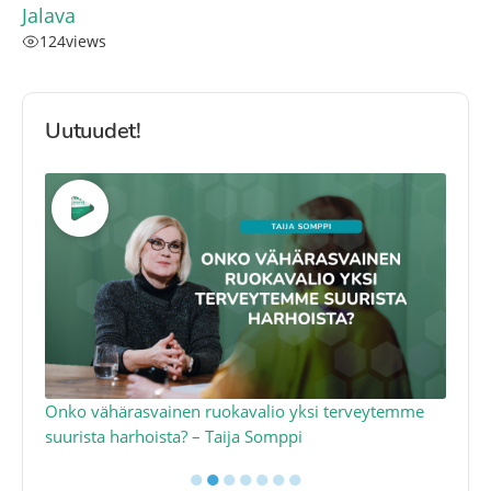
Jalava
124
views
Uutuudet!
a
Onko vähärasvainen ruokavalio yksi terveytemme
Ko
suurista harhoista? – Taija Somppi
tod
●
●
●
●
●
●
●