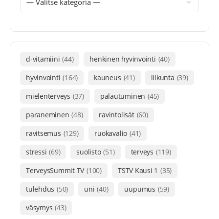
d-vitamiini
(44)
henkinen hyvinvointi
(40)
hyvinvointi
(164)
kauneus
(41)
liikunta
(39)
mielenterveys
(37)
palautuminen
(45)
paraneminen
(48)
ravintolisät
(60)
ravitsemus
(129)
ruokavalio
(41)
stressi
(69)
suolisto
(51)
terveys
(119)
TerveysSummit TV
(100)
TSTV Kausi 1
(35)
tulehdus
(50)
uni
(40)
uupumus
(59)
väsymys
(43)