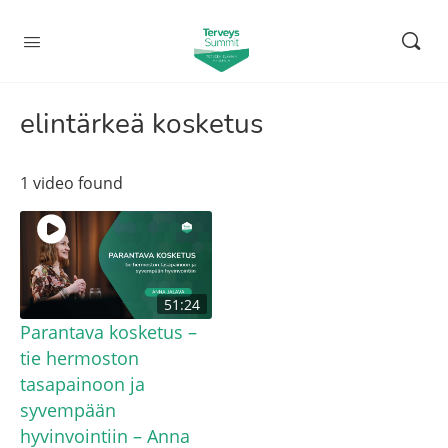
elintärkeä kosketus
1 video found
51:24
Parantava kosketus –
tie hermoston
tasapainoon ja
syvempään
hyvinvointiin – Anna