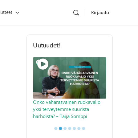
utteet
Kirjaudu
Uutuudet!
toon – näin
Onko vähärasvainen ruokavalio
Kolesteroli 
an voimalla –
yksi terveytemme suurista
sydäntervey
harhoista? – Taija Somppi
tekijää – Jo
●
●
●
●
●
●
●