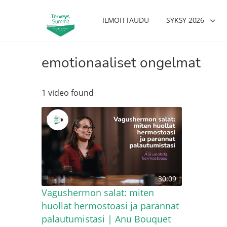
ILMOITTAUDU
SYKSY 2026
emotionaaliset ongelmat
1 video found
30:09
Vagushermon salat: miten
huollat hermostoasi ja parannat
palautumistasi | Anu Bouquet