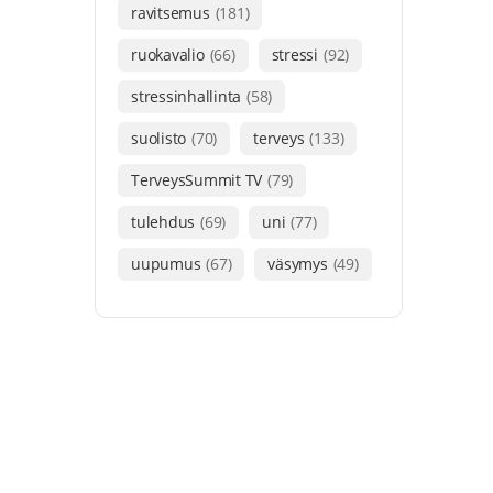
ravitsemus
(181)
ruokavalio
(66)
stressi
(92)
stressinhallinta
(58)
suolisto
(70)
terveys
(133)
TerveysSummit TV
(79)
tulehdus
(69)
uni
(77)
uupumus
(67)
väsymys
(49)