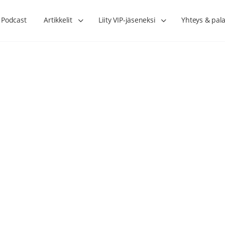
Podcast
Artikkelit
Liity VIP-jäseneksi
Yhteys & pala
Lihasharjoittelu on naisen tärkein
Verisuonet priimakun
hormonihoito – Kaisa Jaakkola
tuet verenkiertoa ruu
Hanna Voutilainen