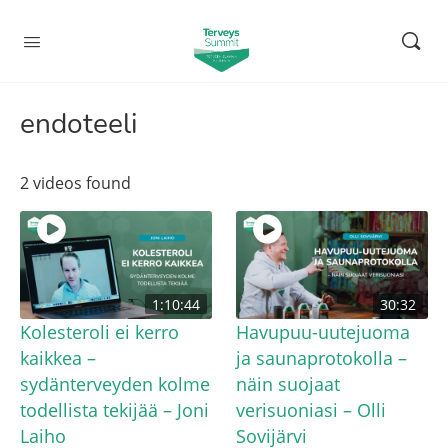
endoteeli
2 videos found
1:10:44
30:32
Kolesteroli ei kerro
Havupuu-uutejuoma
kaikkea –
ja saunaprotokolla –
sydänterveyden kolme
näin suojaat
todellista tekijää – Joni
verisuoniasi – Olli
Laiho
Sovijärvi