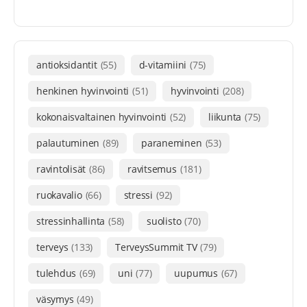
antioksidantit
(55)
d-vitamiini
(75)
henkinen hyvinvointi
(51)
hyvinvointi
(208)
kokonaisvaltainen hyvinvointi
(52)
liikunta
(75)
palautuminen
(89)
paraneminen
(53)
ravintolisät
(86)
ravitsemus
(181)
ruokavalio
(66)
stressi
(92)
stressinhallinta
(58)
suolisto
(70)
terveys
(133)
TerveysSummit TV
(79)
tulehdus
(69)
uni
(77)
uupumus
(67)
väsymys
(49)