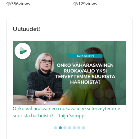
356
views
129
views
Uutuudet!
a
Onko vähärasvainen ruokavalio yksi terveytemme
Ko
suurista harhoista? – Taija Somppi
tod
●
●
●
●
●
●
●