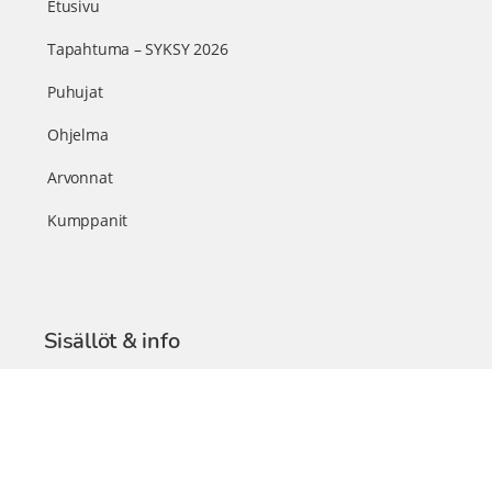
Etusivu
Tapahtuma – SYKSY 2026
Puhujat
Ohjelma
Arvonnat
Kumppanit
Sisällöt & info
TerveysSummit Podcast
Blogi – Artikkelit
Liity VIP-jäseneksi