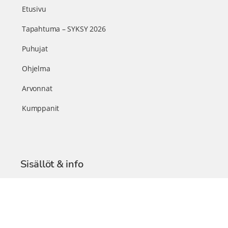
Etusivu
Tapahtuma – SYKSY 2026
Puhujat
Ohjelma
Arvonnat
Kumppanit
Sisällöt & info
TerveysSummit Podcast
Blogi – Artikkelit