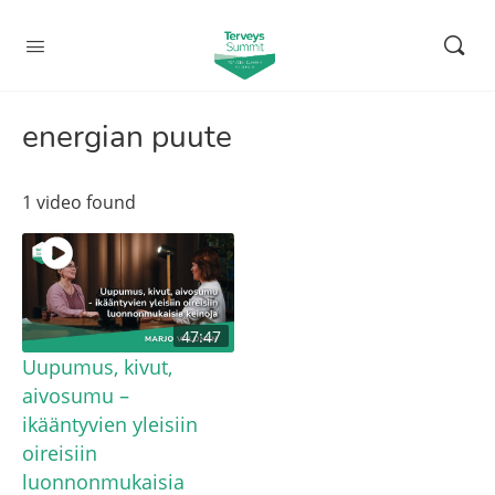
energian puute
1 video found
47:47
Uupumus, kivut,
aivosumu –
ikääntyvien yleisiin
oireisiin
luonnonmukaisia