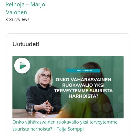
keinoja – Marjo
Valonen
327
views
Uutuudet!
a
Onko vähärasvainen ruokavalio yksi terveytemme
Ko
suurista harhoista? – Taija Somppi
tod