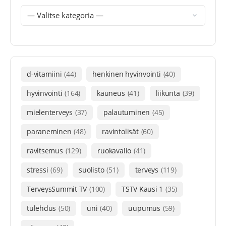
d-vitamiini
(44)
henkinen hyvinvointi
(40)
hyvinvointi
(164)
kauneus
(41)
liikunta
(39)
mielenterveys
(37)
palautuminen
(45)
paraneminen
(48)
ravintolisät
(60)
ravitsemus
(129)
ruokavalio
(41)
stressi
(69)
suolisto
(51)
terveys
(119)
TerveysSummit TV
(100)
TSTV Kausi 1
(35)
tulehdus
(50)
uni
(40)
uupumus
(59)