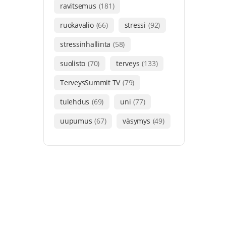
ravitsemus
(181)
ruokavalio
(66)
stressi
(92)
stressinhallinta
(58)
suolisto
(70)
terveys
(133)
TerveysSummit TV
(79)
tulehdus
(69)
uni
(77)
uupumus
(67)
väsymys
(49)