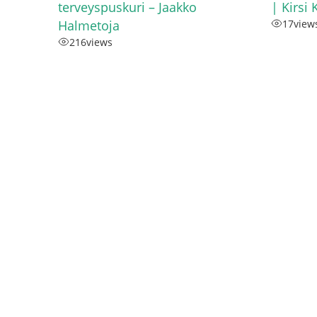
terveyspuskuri – Jaakko
| Kirsi 
Halmetoja
17
view
216
views