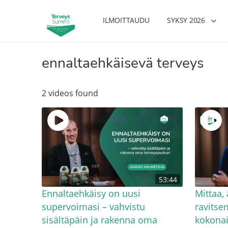
ILMOITTAUDU
SYKSY 2026
ennaltaehkäisevä terveys
2 videos found
53:44
Ennaltaehkäisy on uusi
Mittaa, 
supervoimasi – vahvistu
ravitse
sisältäpäin ja rakenna oma
kokonai