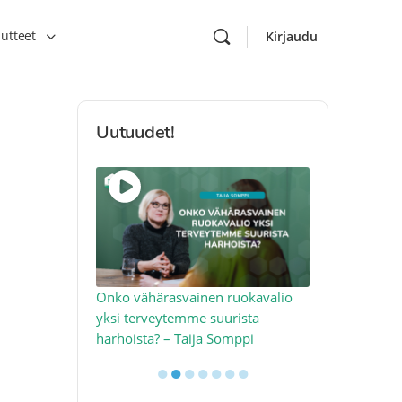
utteet
Kirjaudu
Uutuudet!
toon – näin
Onko vähärasvainen ruokavalio
Kolesteroli 
an voimalla –
yksi terveytemme suurista
sydäntervey
harhoista? – Taija Somppi
tekijää – Jo
●
●
●
●
●
●
●