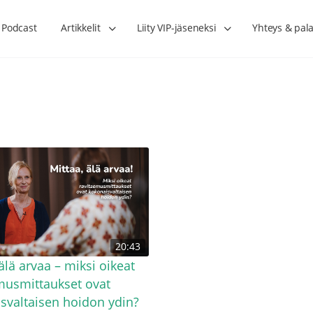
Podcast
Artikkelit
Liity VIP-jäseneksi
Yhteys & pala
Lihasharjoittelu on naisen tärkein
Verisuonet priimakun
20:43
hormonihoito – Kaisa Jaakkola
tuet verenkiertoa ruu
Hanna Voutilainen
älä arvaa – miksi oikeat
musmittaukset ovat
svaltaisen hoidon ydin?