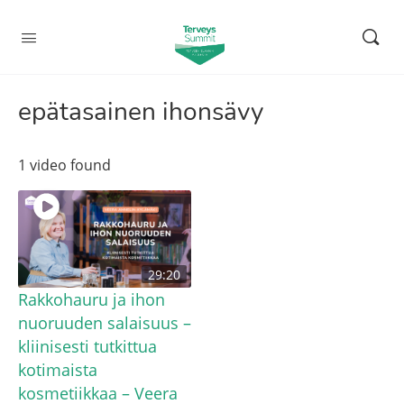
epätasainen ihonsävy
1 video found
29:20
Rakkohauru ja ihon
nuoruuden salaisuus –
kliinisesti tutkittua
kotimaista
kosmetiikkaa – Veera