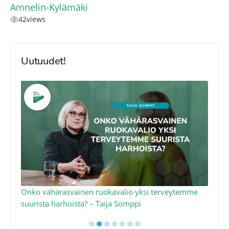
Amnelin-Kylämäki
42
views
Uutuudet!
a
Onko vähärasvainen ruokavalio yksi terveytemme
Ko
suurista harhoista? – Taija Somppi
tod
●
●
●
●
●
●
●