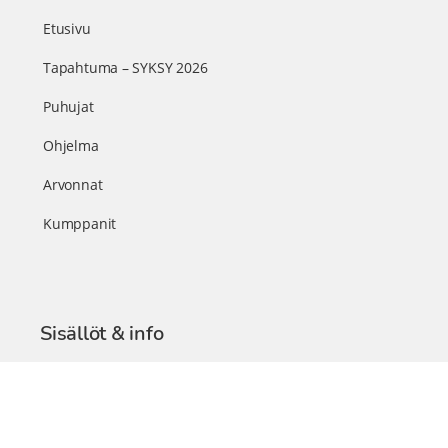
Etusivu
Tapahtuma – SYKSY 2026
Puhujat
Ohjelma
Arvonnat
Kumppanit
Sisällöt & info
TerveysSummit Podcast
Blogi – Artikkelit