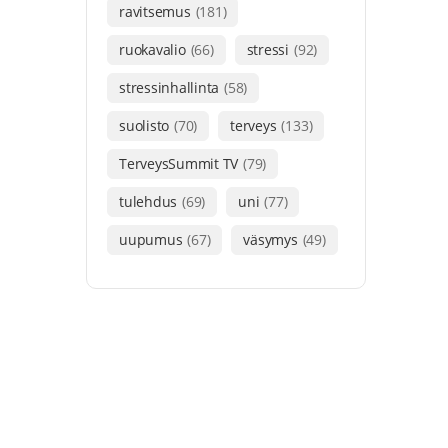
ravitsemus
(181)
ruokavalio
(66)
stressi
(92)
stressinhallinta
(58)
suolisto
(70)
terveys
(133)
TerveysSummit TV
(79)
tulehdus
(69)
uni
(77)
uupumus
(67)
väsymys
(49)