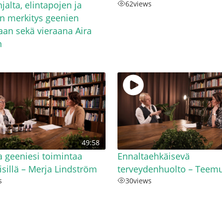
jalta, elintapojen ja
62
views
n merkitys geenien
aan sekä vieraana Aira
n
49:58
 geeniesi toimintaa
Ennaltaehkäisevä
lisillä – Merja Lindström
terveydenhuolto – Teemu
s
30
views