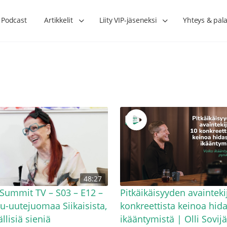
Podcast
Artikkelit
Liity VIP-jäseneksi
Yhteys & pala
Lihasharjoittelu on naisen tärkein
Verisuonet priimakun
48:27
hormonihoito – Kaisa Jaakkola
tuet verenkiertoa ruu
Hanna Voutilainen
Summit TV – S03 – E12 –
Pitkäikäisyyden avainteki
-uutejuomaa Siikaisista,
konkreettista keinoa hid
llisiä sieniä
ikääntymistä | Olli Sovijä