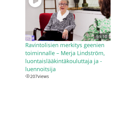
59:10
Ravintolisien merkitys geenien
toiminnalle – Merja Lindström,
luontaislääkintäkouluttaja ja -
luennoitsija
207
views