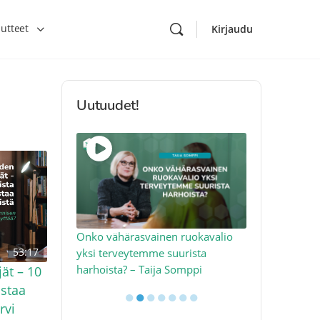
utteet
Kirjaudu
Uutuudet!
toon – näin
Onko vähärasvainen ruokavalio
Kolesteroli 
53:17
an voimalla –
yksi terveytemme suurista
sydäntervey
harhoista? – Taija Somppi
tekijää – Jo
jät – 10
astaa
●
●
●
●
●
●
●
rvi