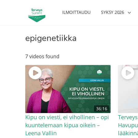
ILMOITTAUDU
SYKSY 2026
epigenetiikka
7 videos found
36:16
Kipu on viesti, ei vihollinen – opi
Terveys
kuuntelemaan kipua oikein –
Havupuu
Leena Vallin
lääkinnä