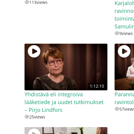
113
views
Karjaloh
ravinno
toimint
Samuli
9
views
1:12:10
Yhdistävä eli integroiva
Paranna
lääketiede ja uudet tutkimukset
ravinto
– Pirjo Lindfors
57
view
25
views