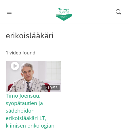
erikoislääkäri
1 video found
1:19:53
Timo Joensuu,
syöpätautien ja
sädehoidon
erikoislääkäri LT,
kliinisen onkologian