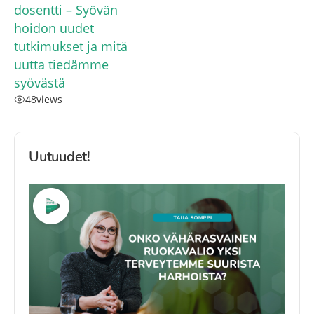
dosentti – Syövän
hoidon uudet
tutkimukset ja mitä
uutta tiedämme
syövästä
48
views
Uutuudet!