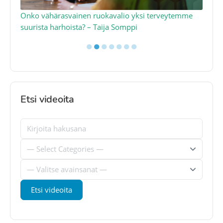
a
Onko vähärasvainen ruokavalio yksi terveytemme
Ko
suurista harhoista? – Taija Somppi
tod
●
●
●
●
●
●
●
Etsi videoita