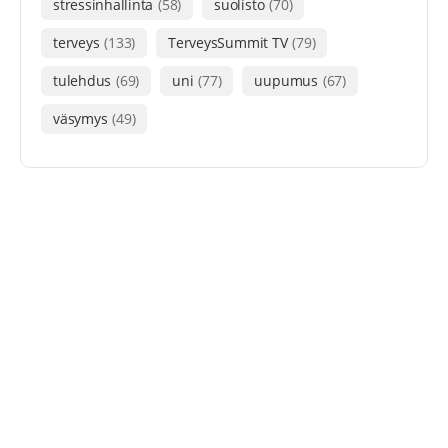
stressinhallinta
(58)
suolisto
(70)
terveys
(133)
TerveysSummit TV
(79)
tulehdus
(69)
uni
(77)
uupumus
(67)
väsymys
(49)