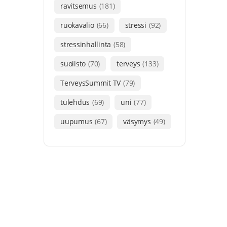
ravitsemus
(181)
ruokavalio
(66)
stressi
(92)
stressinhallinta
(58)
suolisto
(70)
terveys
(133)
TerveysSummit TV
(79)
tulehdus
(69)
uni
(77)
uupumus
(67)
väsymys
(49)