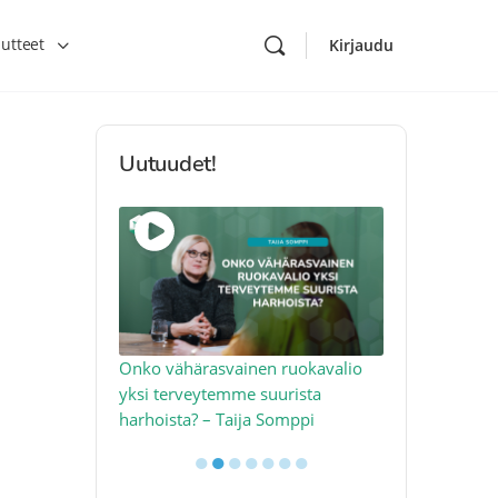
utteet
Kirjaudu
Uutuudet!
toon – näin
Onko vähärasvainen ruokavalio
Kolesteroli 
an voimalla –
yksi terveytemme suurista
sydäntervey
harhoista? – Taija Somppi
tekijää – Jo
●
●
●
●
●
●
●