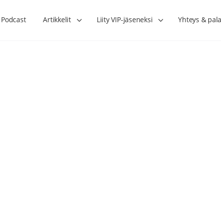
Podcast
Artikkelit
Liity VIP-jäseneksi
Yhteys & pala
Lihasharjoittelu on naisen tärkein
Verisuonet priimakun
hormonihoito – Kaisa Jaakkola
tuet verenkiertoa ruu
Hanna Voutilainen