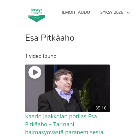
ILMOITTAUDU
SYKSY 2026
Esa Pitkäaho
1 video found
35:16
Kaarlo Jaakkolan potilas Esa
Pitkäaho – Tarinani
haimasyövästä paranemisesta