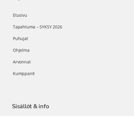
Etusivu
Tapahtuma – SYKSY 2026
Puhujat
Ohjelma
Arvonnat
Kumppanit
Sisällöt & info
TerveysSummit Podcast