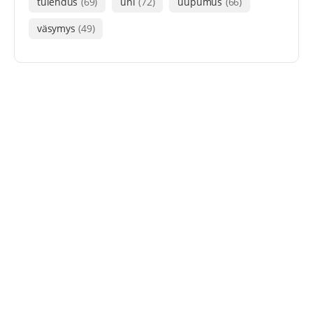
tulehdus
(69)
uni
(72)
uupumus
(66)
väsymys
(49)