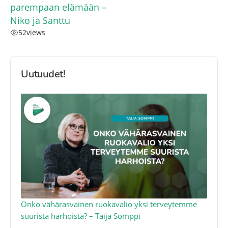
parempaan elämään –
Niko ja Santtu
52
views
Uutuudet!
a
Onko vähärasvainen ruokavalio yksi terveytemme
Ko
suurista harhoista? – Taija Somppi
tod