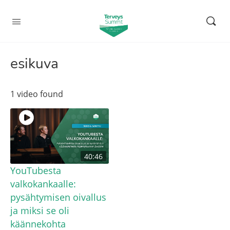
esikuva
1 video found
40:46
YouTubesta
valkokankaalle:
pysähtymisen oivallus
ja miksi se oli
käännekohta