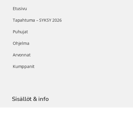
Etusivu
Tapahtuma – SYKSY 2026
Puhujat
Ohjelma
Arvonnat
Kumppanit
Sisällöt & info
TerveysSummit Podcast
Blogi – Artikkelit