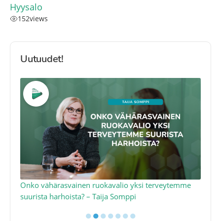
Hyysalo
152
views
Uutuudet!
a
Onko vähärasvainen ruokavalio yksi terveytemme
Ko
suurista harhoista? – Taija Somppi
tod
●
●
●
●
●
●
●