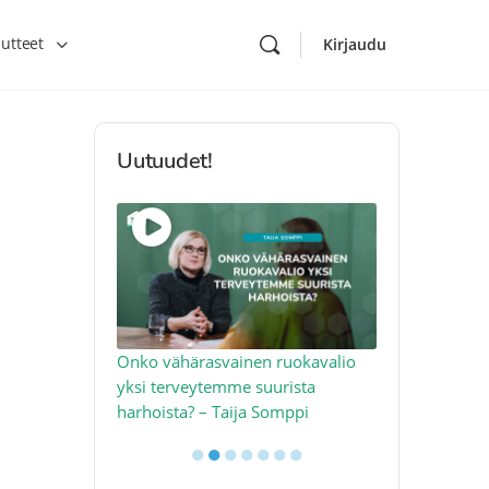
utteet
Kirjaudu
Uutuudet!
toon – näin
Onko vähärasvainen ruokavalio
Kolesteroli 
an voimalla –
yksi terveytemme suurista
sydäntervey
harhoista? – Taija Somppi
tekijää – Jo
●
●
●
●
●
●
●