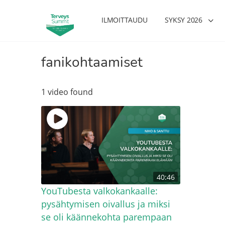
ILMOITTAUDU
SYKSY 2026
fanikohtaamiset
1 video found
40:46
YouTubesta valkokankaalle:
pysähtymisen oivallus ja miksi
se oli käännekohta parempaan