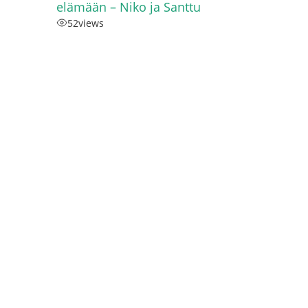
elämään – Niko ja Santtu
52
views