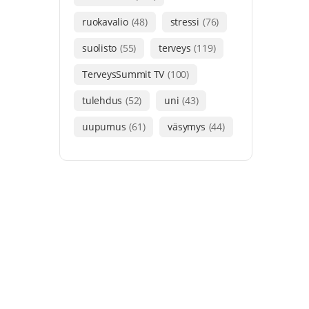
ruokavalio
(48)
stressi
(76)
suolisto
(55)
terveys
(119)
TerveysSummit TV
(100)
tulehdus
(52)
uni
(43)
uupumus
(61)
väsymys
(44)