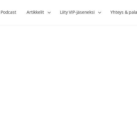
Podcast
Artikkelit
Liity VIP-jäseneksi
Yhteys & pala
Lihasharjoittelu on naisen tärkein
Verisuonet priimakun
hormonihoito – Kaisa Jaakkola
tuet verenkiertoa ruu
Hanna Voutilainen