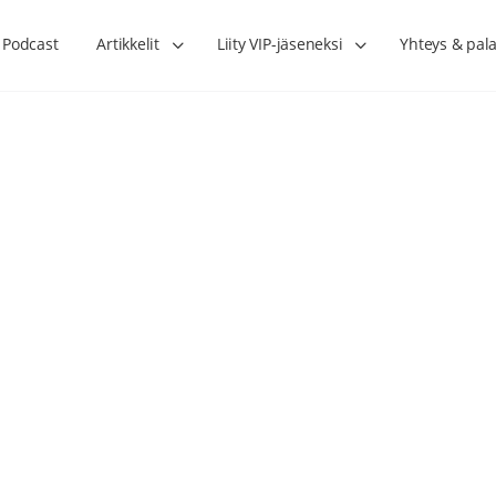
Podcast
Artikkelit
Liity VIP-jäseneksi
Yhteys & pala
Lihasharjoittelu on naisen tärkein
Verisuonet priimakun
hormonihoito – Kaisa Jaakkola
tuet verenkiertoa ruu
Hanna Voutilainen