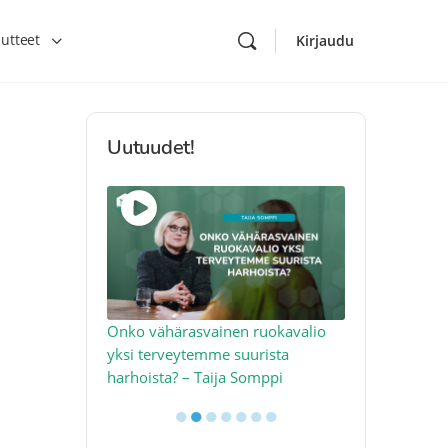
utteet
Kirjaudu
Uutuudet!
toon – näin
Onko vähärasvainen ruokavalio
Kolesteroli 
an voimalla –
yksi terveytemme suurista
sydäntervey
harhoista? – Taija Somppi
tekijää – Jo
●
●
●
●
●
●
●