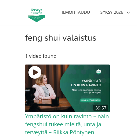
ILMOITTAUDU
SYKSY 2026
feng shui valaistus
1 video found
39:57
Ympäristö on kuin ravinto – näin
fengshui tukee mieltä, unta ja
terveyttä – Riikka Pöntynen