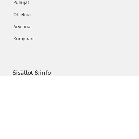
Puhujat
Ohjelma
Arvonnat
Kumppanit
Sisällöt & info
TerveysSummit Podcast
Blogi – Artikkelit
Liity VIP-jäseneksi
VIP-videokirjasto