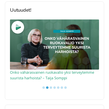
Uutuudet!
a
Onko vähärasvainen ruokavalio yksi terveytemme
Ko
suurista harhoista? – Taija Somppi
tod
●
●
●
●
●
●
●