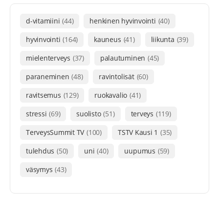
d-vitamiini
(44)
henkinen hyvinvointi
(40)
hyvinvointi
(164)
kauneus
(41)
liikunta
(39)
mielenterveys
(37)
palautuminen
(45)
paraneminen
(48)
ravintolisät
(60)
ravitsemus
(129)
ruokavalio
(41)
stressi
(69)
suolisto
(51)
terveys
(119)
TerveysSummit TV
(100)
TSTV Kausi 1
(35)
tulehdus
(50)
uni
(40)
uupumus
(59)
väsymys
(43)