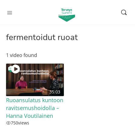
fermentoidut ruoat
1 video found
35:03
Ruoansulatus kuntoon
ravitsemushoidolla –
Hanna Voutilainen
750
views