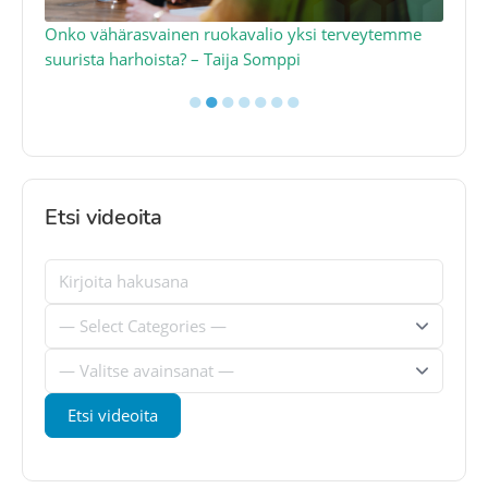
a
Onko vähärasvainen ruokavalio yksi terveytemme
Ko
suurista harhoista? – Taija Somppi
tod
●
●
●
●
●
●
●
Etsi videoita