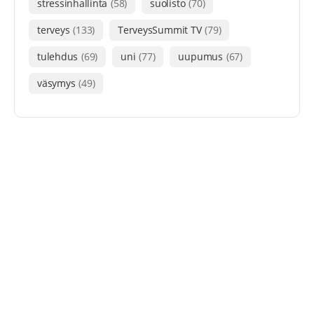
stressinhallinta
(58)
suolisto
(70)
terveys
(133)
TerveysSummit TV
(79)
tulehdus
(69)
uni
(77)
uupumus
(67)
väsymys
(49)