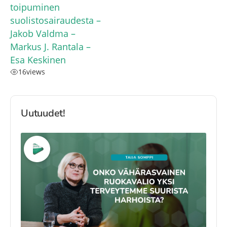
toipuminen
suolistosairaudesta –
Jakob Valdma –
Markus J. Rantala –
Esa Keskinen
16
views
Uutuudet!