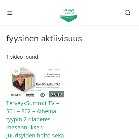
fyysinen aktiivisuus
1 video found
26:12
TerveysSummit TV –
S01 – E02 – Aiheina
tyypin 2 diabetes,
masennuksen
juurisyiden hoito sekä