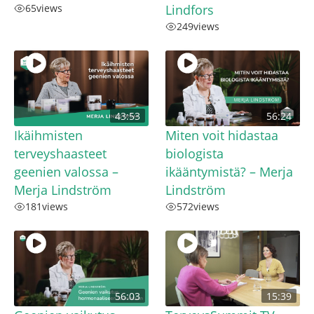
65
views
Lindfors
249
views
43:53
56:24
Ikäihmisten
Miten voit hidastaa
terveyshaasteet
biologista
geenien valossa –
ikääntymistä? – Merja
Merja Lindström
Lindström
181
views
572
views
56:03
15:39