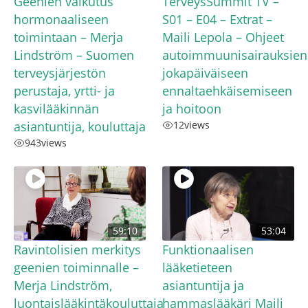
Geenien vaikutus
TerveysSummit TV –
hormonaaliseen
S01 – E04 – Extrat –
toimintaan – Merja
Maili Lepola – Ohjeet
Lindström – Suomen
autoimmuunisairauksien
terveysjärjestön
jokapäiväiseen
perustaja, yrtti- ja
ennaltaehkäisemiseen
kasvilääkinnän
ja hoitoon
asiantuntija, kouluttaja
12
views
943
views
59:10
53:04
Ravintolisien merkitys
Funktionaalisen
geenien toiminnalle –
lääketieteen
Merja Lindström,
asiantuntija ja
luontaislääkintäkouluttaja
hammaslääkäri Maili