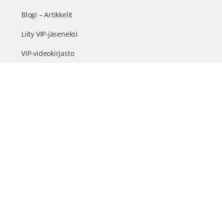
Blogi – Artikkelit
Liity VIP-jäseneksi
VIP-videokirjasto
FAQ – Usein kysyttyä
Yhteys & palautteet
Tiimi
Suomen suurin terveystapahtuma netissä