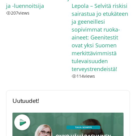
ja -luennoitsija
Lepola – Selvitä riskisi
207
views
sairastua jo etukäteen
ja geeneillesi
sopivimmat ruoka-
aineet: Geenitestit
ovat yksi Suomen
merkittävimmistä
tulevaisuuden
terveystrendeistä!
114
views
Uutuudet!