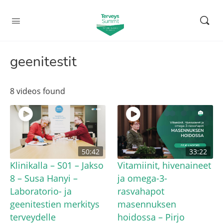
geenitestit
8 videos found
50:42
33:22
Klinikalla – S01 – Jakso
Vitamiinit, hivenaineet
8 – Susa Hanyi –
ja omega-3-
Laboratorio- ja
rasvahapot
geenitestien merkitys
masennuksen
terveydelle
hoidossa – Pirjo