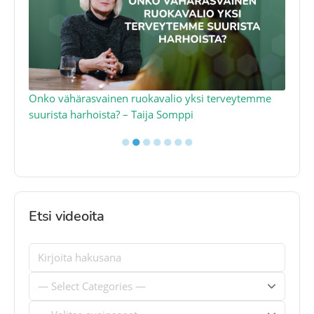
a
Onko vähärasvainen ruokavalio yksi terveytemme
Ko
suurista harhoista? – Taija Somppi
tod
●
●
●
●
●
●
●
Etsi videoita