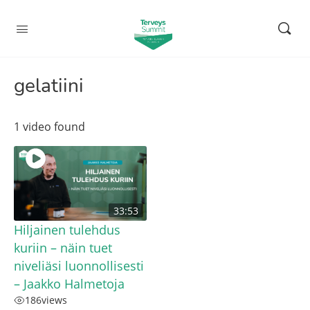
gelatiini
1 video found
33:53
Hiljainen tulehdus
kuriin – näin tuet
niveliäsi luonnollisesti
– Jaakko Halmetoja
186
views