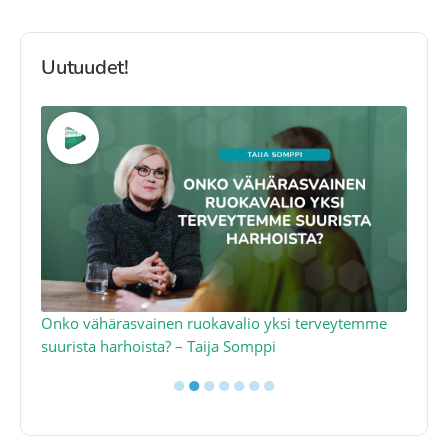
Uutuudet!
a
Onko vähärasvainen ruokavalio yksi terveytemme
Ko
suurista harhoista? – Taija Somppi
tod
●
●
●
●
●
●
●