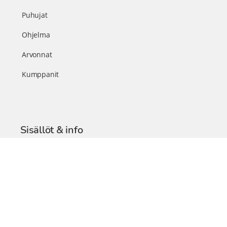
Puhujat
Ohjelma
Arvonnat
Kumppanit
Sisällöt & info
TerveysSummit Podcast
Blogi – Artikkelit
Liity VIP-jäseneksi
VIP-videokirjasto