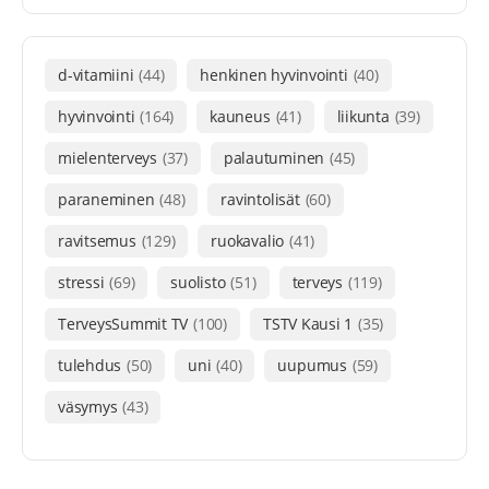
d-vitamiini
(44)
henkinen hyvinvointi
(40)
hyvinvointi
(164)
kauneus
(41)
liikunta
(39)
mielenterveys
(37)
palautuminen
(45)
paraneminen
(48)
ravintolisät
(60)
ravitsemus
(129)
ruokavalio
(41)
stressi
(69)
suolisto
(51)
terveys
(119)
TerveysSummit TV
(100)
TSTV Kausi 1
(35)
tulehdus
(50)
uni
(40)
uupumus
(59)
väsymys
(43)