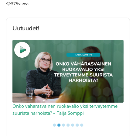
375
views
Uutuudet!
a
Onko vähärasvainen ruokavalio yksi terveytemme
Ko
suurista harhoista? – Taija Somppi
tod
●
●
●
●
●
●
●