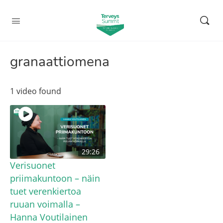
granaattiomena
1 video found
29:26
Verisuonet
priimakuntoon – näin
tuet verenkiertoa
ruuan voimalla –
Hanna Voutilainen