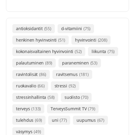
antioksidantit
(55)
d-vitamiini
(75)
henkinen hyvinvointi
(51)
hyvinvointi
(208)
kokonaisvaltainen hyvinvointi
(52)
liikunta
(75)
palautuminen
(89)
paraneminen
(53)
ravintolisät
(86)
ravitsemus
(181)
ruokavalio
(66)
stressi
(92)
stressinhallinta
(58)
suolisto
(70)
terveys
(133)
TerveysSummit TV
(79)
tulehdus
(69)
uni
(77)
uupumus
(67)
väsymys
(49)