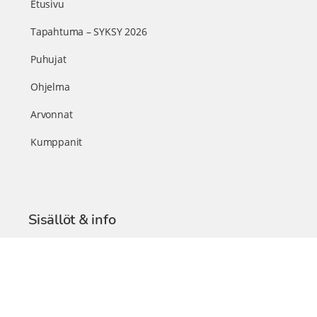
Etusivu
Tapahtuma – SYKSY 2026
Puhujat
Ohjelma
Arvonnat
Kumppanit
Sisällöt & info
TerveysSummit Podcast
Blogi – Artikkelit
Liity VIP-jäseneksi