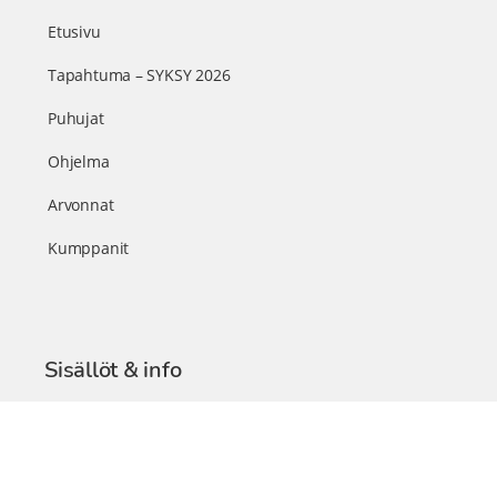
Etusivu
Tapahtuma – SYKSY 2026
Puhujat
Ohjelma
Arvonnat
Kumppanit
Sisällöt & info
TerveysSummit Podcast
Blogi – Artikkelit