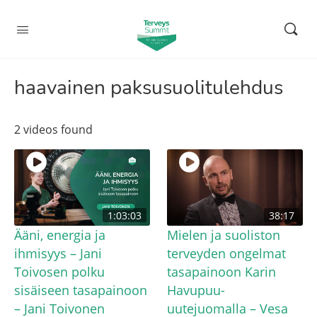
haavainen paksusuolitulehdus
2 videos found
1:03:03
38:17
Ääni, energia ja
Mielen ja suoliston
ihmisyys – Jani
terveyden ongelmat
Toivosen polku
tasapainoon Karin
sisäiseen tasapainoon
Havupuu-
– Jani Toivonen
uutejuomalla – Vesa