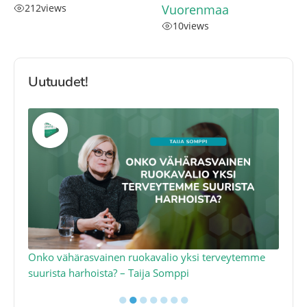
212
views
Vuorenmaa
10
views
Uutuudet!
a
Onko vähärasvainen ruokavalio yksi terveytemme
Ko
suurista harhoista? – Taija Somppi
tod
●
●
●
●
●
●
●