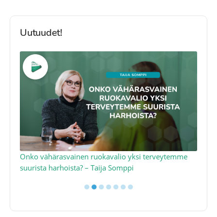
Uutuudet!
a
Onko vähärasvainen ruokavalio yksi terveytemme
Ko
suurista harhoista? – Taija Somppi
tod
●
●
●
●
●
●
●