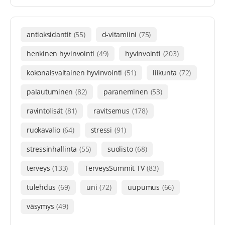
antioksidantit
(55)
d-vitamiini
(75)
henkinen hyvinvointi
(49)
hyvinvointi
(203)
kokonaisvaltainen hyvinvointi
(51)
liikunta
(72)
palautuminen
(82)
paraneminen
(53)
ravintolisät
(81)
ravitsemus
(178)
ruokavalio
(64)
stressi
(91)
stressinhallinta
(55)
suolisto
(68)
terveys
(133)
TerveysSummit TV
(83)
tulehdus
(69)
uni
(72)
uupumus
(66)
väsymys
(49)