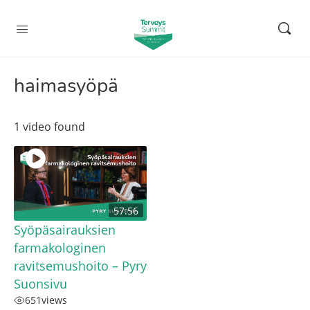
haimasyöpä
1 video found
57:56
Syöpäsairauksien
farmakologinen
ravitsemushoito – Pyry
Suonsivu
651
views