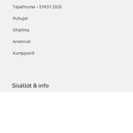
Tapahtuma – SYKSY 2026
Puhujat
Ohjelma
Arvonnat
Kumppanit
Sisällöt & info
TerveysSummit Podcast
Blogi – Artikkelit
Liity VIP-jäseneksi