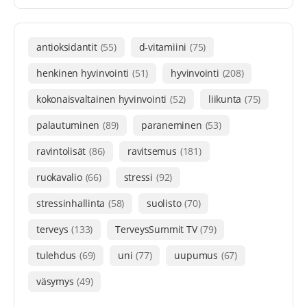
antioksidantit
(55)
d-vitamiini
(75)
henkinen hyvinvointi
(51)
hyvinvointi
(208)
kokonaisvaltainen hyvinvointi
(52)
liikunta
(75)
palautuminen
(89)
paraneminen
(53)
ravintolisät
(86)
ravitsemus
(181)
ruokavalio
(66)
stressi
(92)
stressinhallinta
(58)
suolisto
(70)
terveys
(133)
TerveysSummit TV
(79)
tulehdus
(69)
uni
(77)
uupumus
(67)
väsymys
(49)