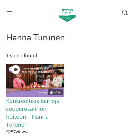
Hanna Turunen
1 video found
40:16
Konkreettisia keinoja
couperosa-ihon
hoitoon – Hanna
Turunen
57
views