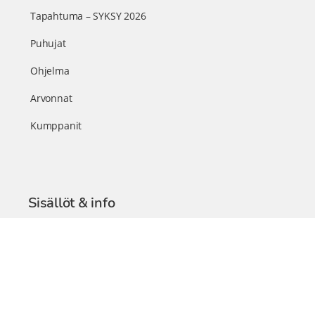
Tapahtuma – SYKSY 2026
Puhujat
Ohjelma
Arvonnat
Kumppanit
Sisällöt & info
TerveysSummit Podcast
Blogi – Artikkelit
Liity VIP-jäseneksi