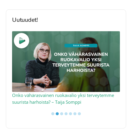
Uutuudet!
a
Onko vähärasvainen ruokavalio yksi terveytemme
Ko
suurista harhoista? – Taija Somppi
tod
●
●
●
●
●
●
●