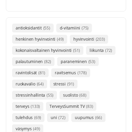
antioksidantit
(55)
d-vitamiini
(75)
henkinen hyvinvointi
(49)
hyvinvointi
(203)
kokonaisvaltainen hyvinvointi
(51)
liikunta
(72)
palautuminen
(82)
paraneminen
(53)
ravintolisät
(81)
ravitsemus
(178)
ruokavalio
(64)
stressi
(91)
stressinhallinta
(55)
suolisto
(68)
terveys
(133)
TerveysSummit TV
(83)
tulehdus
(69)
uni
(72)
uupumus
(66)
väsymys
(49)