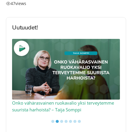
47
views
Uutuudet!
a
Onko vähärasvainen ruokavalio yksi terveytemme
Ko
suurista harhoista? – Taija Somppi
tod
●
●
●
●
●
●
●