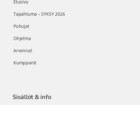
Etusivu
Tapahtuma – SYKSY 2026
Puhujat
Ohjelma
Arvonnat
Kumppanit
Sisällöt & info
TerveysSummit Podcast
Blogi – Artikkelit
Liity VIP-jäseneksi