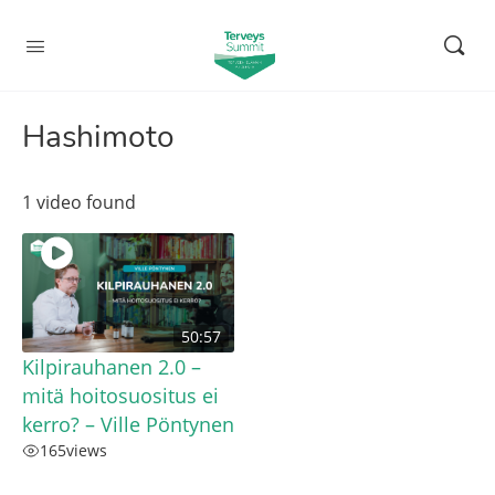
Hashimoto
1 video found
50:57
Kilpirauhanen 2.0 –
mitä hoitosuositus ei
kerro? – Ville Pöntynen
165
views