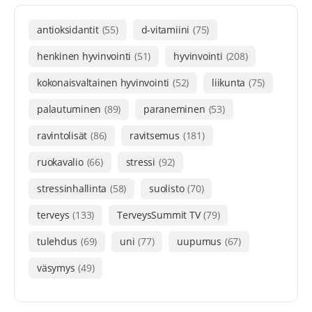
antioksidantit
(55)
d-vitamiini
(75)
henkinen hyvinvointi
(51)
hyvinvointi
(208)
kokonaisvaltainen hyvinvointi
(52)
liikunta
(75)
palautuminen
(89)
paraneminen
(53)
ravintolisät
(86)
ravitsemus
(181)
ruokavalio
(66)
stressi
(92)
stressinhallinta
(58)
suolisto
(70)
terveys
(133)
TerveysSummit TV
(79)
tulehdus
(69)
uni
(77)
uupumus
(67)
väsymys
(49)