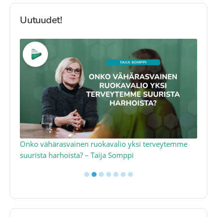
Uutuudet!
a
Onko vähärasvainen ruokavalio yksi terveytemme
Ko
suurista harhoista? – Taija Somppi
tod
●
●
●
●
●
●
●