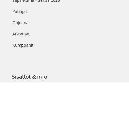
Tapahtuma – SYKSY 2026
Puhujat
Ohjelma
Arvonnat
Kumppanit
Sisällöt & info
TerveysSummit Podcast
Blogi – Artikkelit
Liity VIP-jäseneksi
VIP-videokirjasto