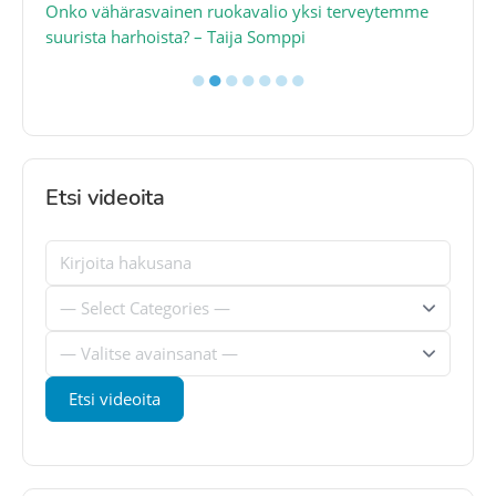
a
Onko vähärasvainen ruokavalio yksi terveytemme
Ko
suurista harhoista? – Taija Somppi
tod
●
●
●
●
●
●
●
Etsi videoita