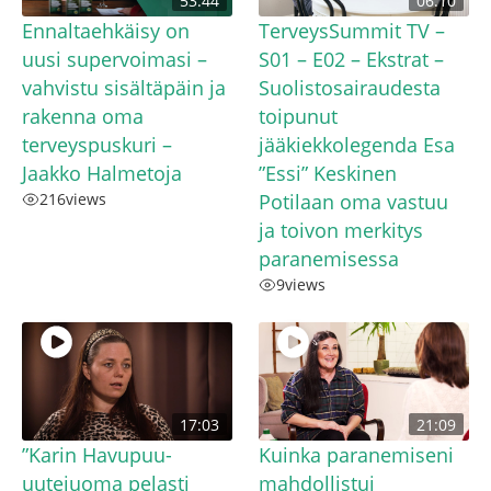
53:44
06:10
Ennaltaehkäisy on
TerveysSummit TV –
uusi supervoimasi –
S01 – E02 – Ekstrat –
vahvistu sisältäpäin ja
Suolistosairaudesta
rakenna oma
toipunut
terveyspuskuri –
jääkiekkolegenda Esa
Jaakko Halmetoja
”Essi” Keskinen
216
views
Potilaan oma vastuu
ja toivon merkitys
paranemisessa
9
views
17:03
21:09
”Karin Havupuu-
Kuinka paranemiseni
uutejuoma pelasti
mahdollistui