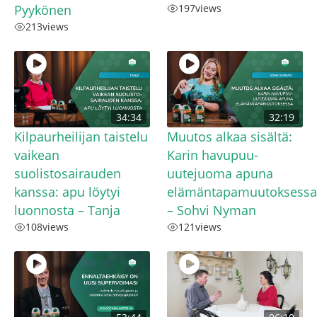
Pyykönen
197
views
213
views
34:34
32:19
Kilpaurheilijan taistelu
Muutos alkaa sisältä:
vaikean
Karin havupuu-
suolistosairauden
uutejuoma apuna
kanssa: apu löytyi
elämäntapamuutoksessa
luonnosta – Tanja
– Sohvi Nyman
108
views
121
views