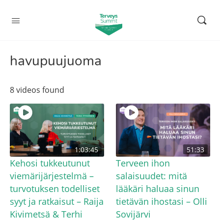
havupuujuoma
8 videos found
1:03:45
51:33
Kehosi tukkeutunut
Terveen ihon
viemärijärjestelmä –
salaisuudet: mitä
turvotuksen todelliset
lääkäri haluaa sinun
syyt ja ratkaisut – Raija
tietävän ihostasi – Olli
Kivimetsä & Terhi
Sovijärvi