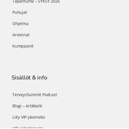
Tapahtuma – SYKSY 2026
Puhujat
Ohjelma
Arvonnat
Kumppanit
Sisällöt & info
TerveysSummit Podcast
Blogi – Artikkelit
Liity VIP-jäseneksi
VIP-videokirjasto