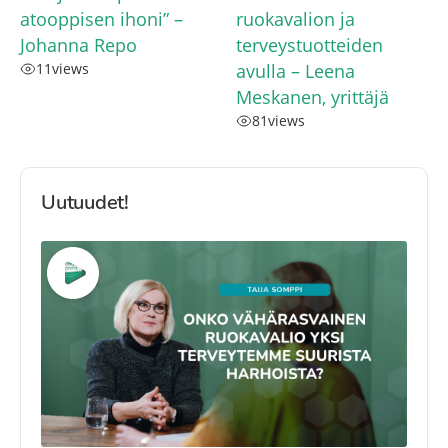
atooppisen ihoni” –
ruokavalion ja
Johanna Repo
terveystuotteiden
11
views
avulla – Leena
Meskanen, yrittäjä
81
views
Uutuudet!