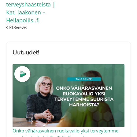
terveyshaasteista |
Kati Jaakonen –
Hellapoliisi.fi
13
views
Uutuudet!
a
Onko vähärasvainen ruokavalio yksi terveytemme
Ko