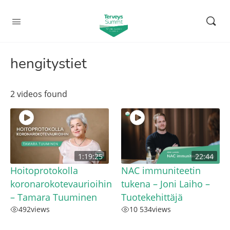
hengitystiet
2 videos found
1:19:25
22:44
Hoitoprotokolla
NAC immuniteetin
koronarokotevaurioihin
tukena – Joni Laiho –
– Tamara Tuuminen
Tuotekehittäjä
492
views
10 534
views