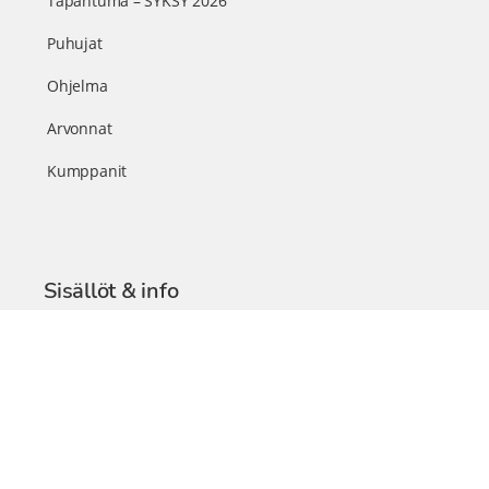
Tapahtuma – SYKSY 2026
Puhujat
Ohjelma
Arvonnat
Kumppanit
Sisällöt & info
TerveysSummit Podcast
Blogi – Artikkelit
Liity VIP-jäseneksi
VIP-videokirjasto