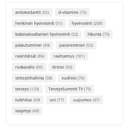
antioksidantit
(55)
d-vitamiini
(75)
henkinen hyvinvointi
(51)
hyvinvointi
(208)
kokonaisvaltainen hyvinvointi
(52)
liikunta
(75)
palautuminen
(89)
paraneminen
(53)
ravintolisät
(86)
ravitsemus
(181)
ruokavalio
(66)
stressi
(92)
stressinhallinta
(58)
suolisto
(70)
terveys
(133)
TerveysSummit TV
(79)
tulehdus
(69)
uni
(77)
uupumus
(67)
väsymys
(49)