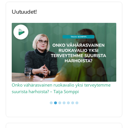
Uutuudet!
a
Onko vähärasvainen ruokavalio yksi terveytemme
Ko
suurista harhoista? – Taija Somppi
tod
●
●
●
●
●
●
●