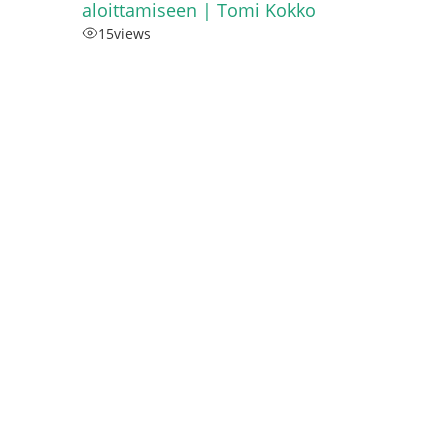
aloittamiseen | Tomi Kokko
15
views