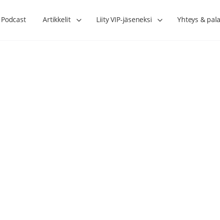
Podcast
Artikkelit
Liity VIP-jäseneksi
Yhteys & pala
Lihasharjoittelu on naisen tärkein
Verisuonet priimakun
hormonihoito – Kaisa Jaakkola
tuet verenkiertoa ruu
Hanna Voutilainen