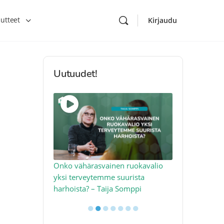
utteet
Kirjaudu
Uutuudet!
toon – näin
Onko vähärasvainen ruokavalio
Kolesteroli 
an voimalla –
yksi terveytemme suurista
sydäntervey
harhoista? – Taija Somppi
tekijää – Jo
●
●
●
●
●
●
●