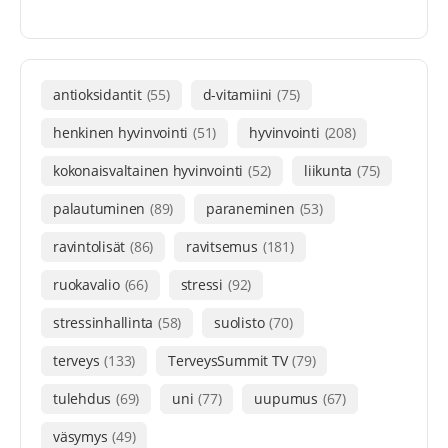
antioksidantit
(55)
d-vitamiini
(75)
henkinen hyvinvointi
(51)
hyvinvointi
(208)
kokonaisvaltainen hyvinvointi
(52)
liikunta
(75)
palautuminen
(89)
paraneminen
(53)
ravintolisät
(86)
ravitsemus
(181)
ruokavalio
(66)
stressi
(92)
stressinhallinta
(58)
suolisto
(70)
terveys
(133)
TerveysSummit TV
(79)
tulehdus
(69)
uni
(77)
uupumus
(67)
väsymys
(49)