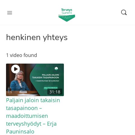
henkinen yhteys
1 video found
31:18
Paljain jaloin takaisin
tasapainoon –
maadoittumisen
terveyshyödyt – Erja
Pauninsalo