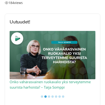
184
views
Uutuudet!
a
Onko vähärasvainen ruokavalio yksi terveytemme
Ko
suurista harhoista? – Taija Somppi
tod
●
●
●
●
●
●
●