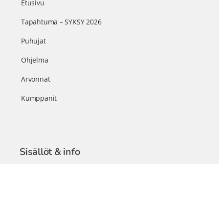
Etusivu
Tapahtuma – SYKSY 2026
Puhujat
Ohjelma
Arvonnat
Kumppanit
Sisällöt & info
TerveysSummit Podcast
Blogi – Artikkelit
Liity VIP-jäseneksi