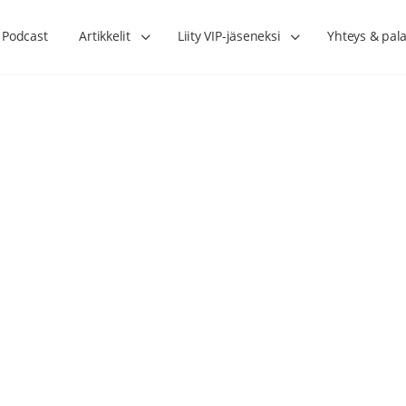
Podcast
Artikkelit
Liity VIP-jäseneksi
Yhteys & pala
Lihasharjoittelu on naisen tärkein
Verisuonet priimakun
hormonihoito – Kaisa Jaakkola
tuet verenkiertoa ruu
Hanna Voutilainen