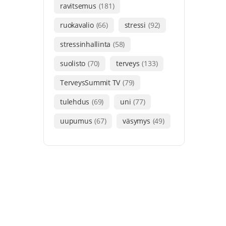
ravitsemus
(181)
ruokavalio
(66)
stressi
(92)
stressinhallinta
(58)
suolisto
(70)
terveys
(133)
TerveysSummit TV
(79)
tulehdus
(69)
uni
(77)
uupumus
(67)
väsymys
(49)