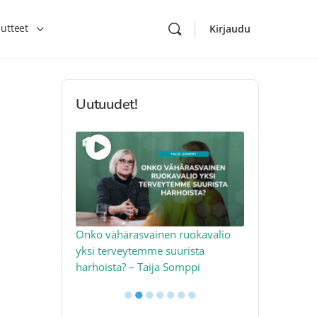
utteet
Kirjaudu
Uutuudet!
toon – näin
Onko vähärasvainen ruokavalio
Kolesteroli 
an voimalla –
yksi terveytemme suurista
sydäntervey
harhoista? – Taija Somppi
tekijää – Jo
●
●
●
●
●
●
●