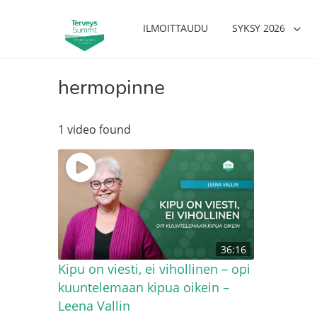
ILMOITTAUDU
SYKSY 2026
hermopinne
1 video found
36:16
Kipu on viesti, ei vihollinen – opi
kuuntelemaan kipua oikein –
Leena Vallin