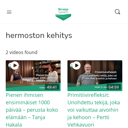
hermoston kehitys
2 videos found
49:41
54:59
Pienen ihmisen
Primitiivirefleksit:
ensimmäiset 1000
Unohdettu tekijä, joka
päivää – perusta koko
voi vaikuttaa aivoihin
elämään – Tanja
ja kehoon – Pertti
Hakala
Vehkavuori