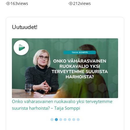
163
views
212
views
Uutuudet!
a
Onko vähärasvainen ruokavalio yksi terveytemme
Ko
suurista harhoista? – Taija Somppi
tod
●
●
●
●
●
●
●