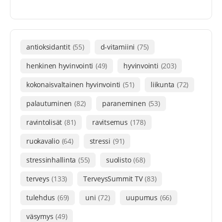
antioksidantit
(55)
d-vitamiini
(75)
henkinen hyvinvointi
(49)
hyvinvointi
(203)
kokonaisvaltainen hyvinvointi
(51)
liikunta
(72)
palautuminen
(82)
paraneminen
(53)
ravintolisät
(81)
ravitsemus
(178)
ruokavalio
(64)
stressi
(91)
stressinhallinta
(55)
suolisto
(68)
terveys
(133)
TerveysSummit TV
(83)
tulehdus
(69)
uni
(72)
uupumus
(66)
väsymys
(49)