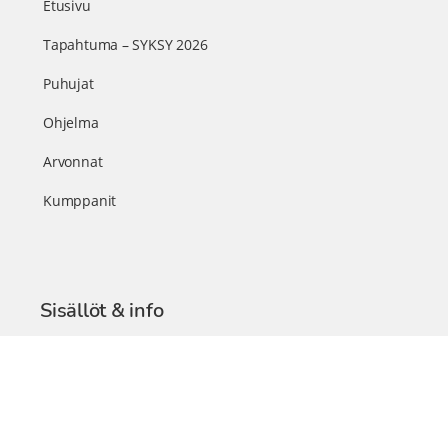
Etusivu
Tapahtuma – SYKSY 2026
Puhujat
Ohjelma
Arvonnat
Kumppanit
Sisällöt & info
TerveysSummit Podcast
Blogi – Artikkelit
Liity VIP-jäseneksi