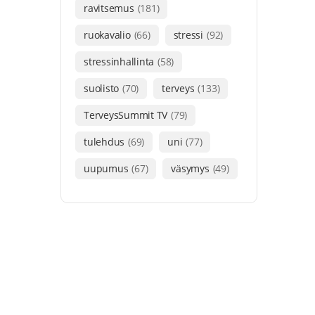
ravitsemus
(181)
ruokavalio
(66)
stressi
(92)
stressinhallinta
(58)
suolisto
(70)
terveys
(133)
TerveysSummit TV
(79)
tulehdus
(69)
uni
(77)
uupumus
(67)
väsymys
(49)