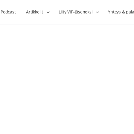
Podcast
Artikkelit
Liity VIP-jäseneksi
Yhteys & pala
Lihasharjoittelu on naisen tärkein
Verisuonet priimakun
hormonihoito – Kaisa Jaakkola
tuet verenkiertoa ruu
Hanna Voutilainen