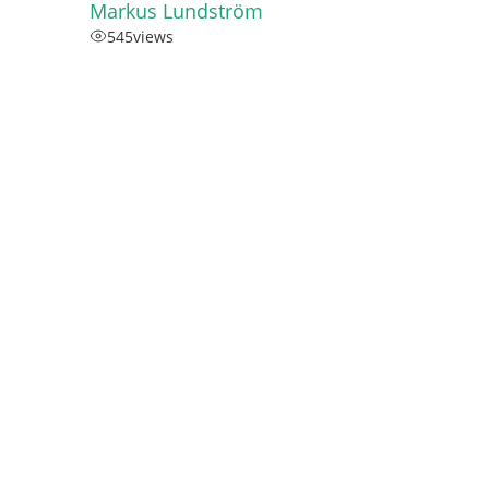
Markus Lundström
545
views