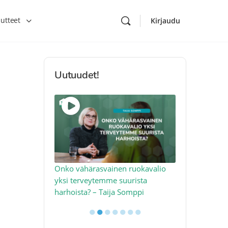
utteet
Kirjaudu
Uutuudet!
toon – näin
Onko vähärasvainen ruokavalio
Kolesteroli 
an voimalla –
yksi terveytemme suurista
sydäntervey
harhoista? – Taija Somppi
tekijää – Jo
●
●
●
●
●
●
●