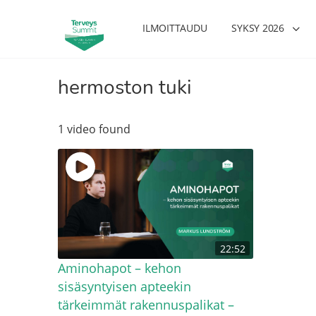
ILMOITTAUDU
SYKSY 2026
hermoston tuki
1 video found
22:52
Aminohapot – kehon
sisäsyntyisen apteekin
tärkeimmät rakennuspalikat –