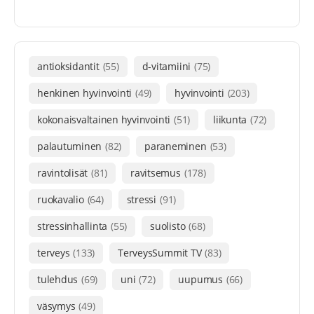
antioksidantit
(55)
d-vitamiini
(75)
henkinen hyvinvointi
(49)
hyvinvointi
(203)
kokonaisvaltainen hyvinvointi
(51)
liikunta
(72)
palautuminen
(82)
paraneminen
(53)
ravintolisät
(81)
ravitsemus
(178)
ruokavalio
(64)
stressi
(91)
stressinhallinta
(55)
suolisto
(68)
terveys
(133)
TerveysSummit TV
(83)
tulehdus
(69)
uni
(72)
uupumus
(66)
väsymys
(49)