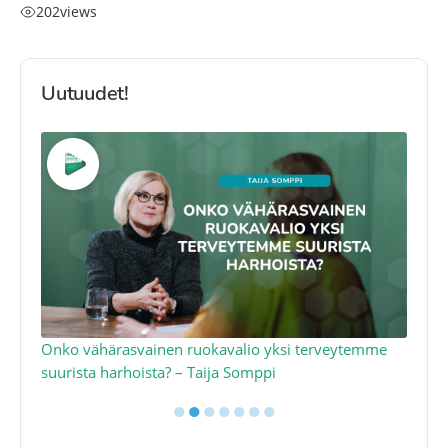
202
views
Uutuudet!
a
Onko vähärasvainen ruokavalio yksi terveytemme
Ko
suurista harhoista? – Taija Somppi
tod
●
●
●
●
●
●
●