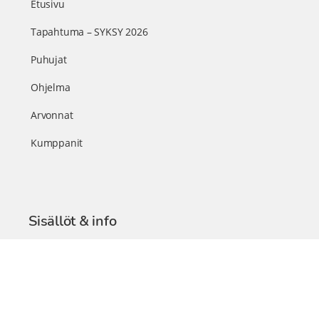
Etusivu
Tapahtuma – SYKSY 2026
Puhujat
Ohjelma
Arvonnat
Kumppanit
Sisällöt & info
TerveysSummit Podcast
Blogi – Artikkelit
Liity VIP-jäseneksi