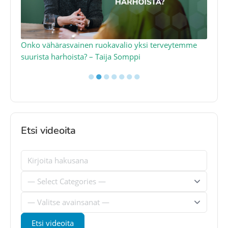
a
Onko vähärasvainen ruokavalio yksi terveytemme
Ko
suurista harhoista? – Taija Somppi
tod
●
●
●
●
●
●
●
Etsi videoita