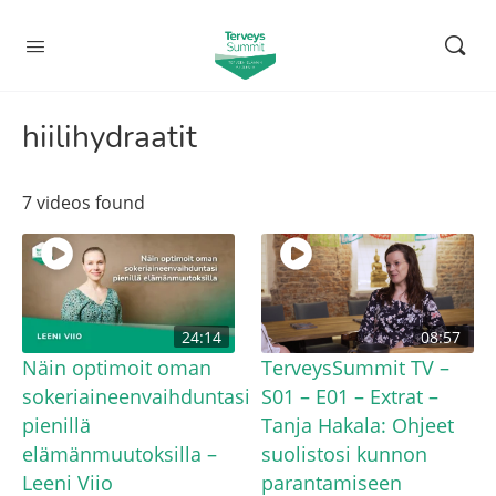
hiilihydraatit
7 videos found
24:14
08:57
Näin optimoit oman
TerveysSummit TV –
sokeriaineenvaihduntasi
S01 – E01 – Extrat –
pienillä
Tanja Hakala: Ohjeet
elämänmuutoksilla –
suolistosi kunnon
Leeni Viio
parantamiseen