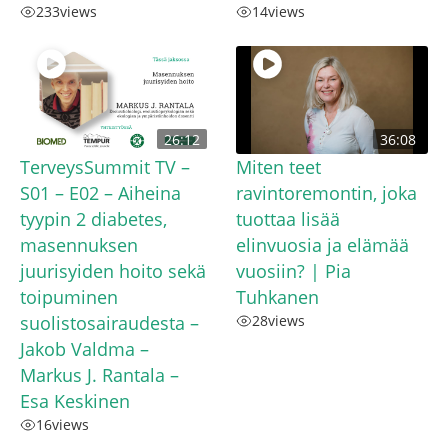
233
views
14
views
26:12
36:08
TerveysSummit TV –
Miten teet
S01 – E02 – Aiheina
ravintoremontin, joka
tyypin 2 diabetes,
tuottaa lisää
masennuksen
elinvuosia ja elämää
juurisyiden hoito sekä
vuosiin? | Pia
toipuminen
Tuhkanen
suolistosairaudesta –
28
views
Jakob Valdma –
Markus J. Rantala –
Esa Keskinen
16
views