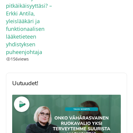
pitkäikäisyyttäsi? –
Erkki Antila,
yleislääkäri ja
funktionaalisen
lääketieteen
yhdistyksen
puheenjohtaja
156
views
Uutuudet!