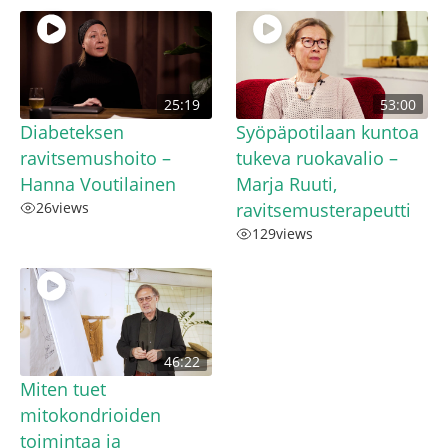
25:19
53:00
Diabeteksen
Syöpäpotilaan kuntoa
ravitsemushoito –
tukeva ruokavalio –
Hanna Voutilainen
Marja Ruuti,
26
views
ravitsemusterapeutti
129
views
46:22
Miten tuet
mitokondrioiden
toimintaa ja