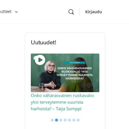
utteet
Kirjaudu
Uutuudet!
toon – näin
Onko vähärasvainen ruokavalio
Kolesteroli 
an voimalla –
yksi terveytemme suurista
sydäntervey
harhoista? – Taija Somppi
tekijää – Jo
●
●
●
●
●
●
●