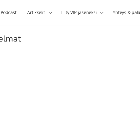
Podcast
Artikkelit
Liity VIP-jäseneksi
Yhteys & pala
gelmat
Lihasharjoittelu on naisen tärkein
Verisuonet priimakun
hormonihoito – Kaisa Jaakkola
tuet verenkiertoa ruu
Hanna Voutilainen