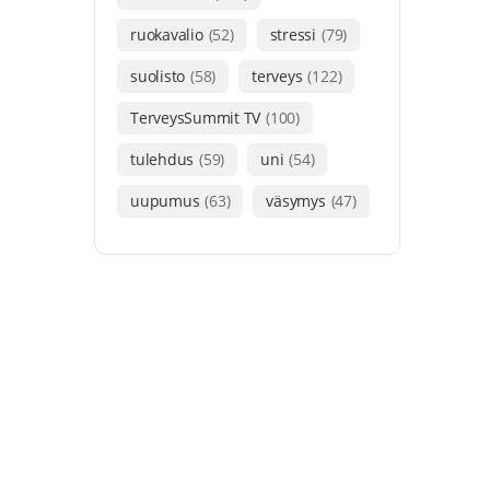
ruokavalio
(52)
stressi
(79)
suolisto
(58)
terveys
(122)
TerveysSummit TV
(100)
tulehdus
(59)
uni
(54)
uupumus
(63)
väsymys
(47)