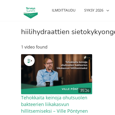
ILMOITTAUDU
SYKSY 2026
hiilihydraattien sietokykyon
1 video found
35:26
Tehokkaita keinoja ohutsuolen
bakteerien liikakasvun
hillitsemiseksi – Ville Pöntynen