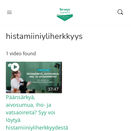
histamiiniyliherkkyys
1 video found
37:47
Päänsärkyä,
aivosumua, iho- ja
vatsaoireita? Syy voi
löytyä
histamiiniyliherkkyydestä