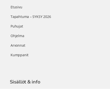
Etusivu
Tapahtuma – SYKSY 2026
Puhujat
Ohjelma
Arvonnat
Kumppanit
Sisällöt & info
TerveysSummit Podcast
Blogi – Artikkelit