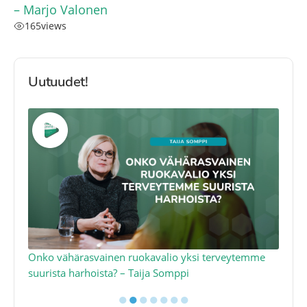
– Marjo Valonen
165
views
Uutuudet!
a
Onko vähärasvainen ruokavalio yksi terveytemme
Ko
suurista harhoista? – Taija Somppi
tod
●
●
●
●
●
●
●