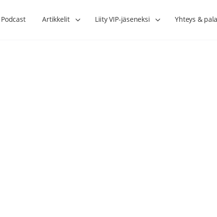
Podcast
Artikkelit
Liity VIP-jäseneksi
Yhteys & pala
Lihasharjoittelu on naisen tärkein
Verisuonet priimakun
hormonihoito – Kaisa Jaakkola
tuet verenkiertoa ruu
Hanna Voutilainen