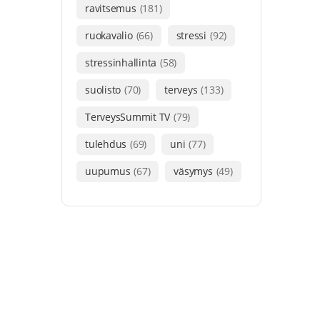
ravitsemus
(181)
ruokavalio
(66)
stressi
(92)
stressinhallinta
(58)
suolisto
(70)
terveys
(133)
TerveysSummit TV
(79)
tulehdus
(69)
uni
(77)
uupumus
(67)
väsymys
(49)