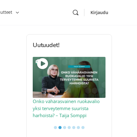
utteet
Kirjaudu
Uutuudet!
toon – näin
Onko vähärasvainen ruokavalio
Kolesteroli 
an voimalla –
yksi terveytemme suurista
sydäntervey
harhoista? – Taija Somppi
tekijää – Jo
●
●
●
●
●
●
●