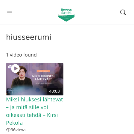
hiusseerumi
1 video found
40:03
Miksi hiuksesi lähtevät
– ja mitä sille voi
oikeasti tehdä – Kirsi
Pekola
96
views