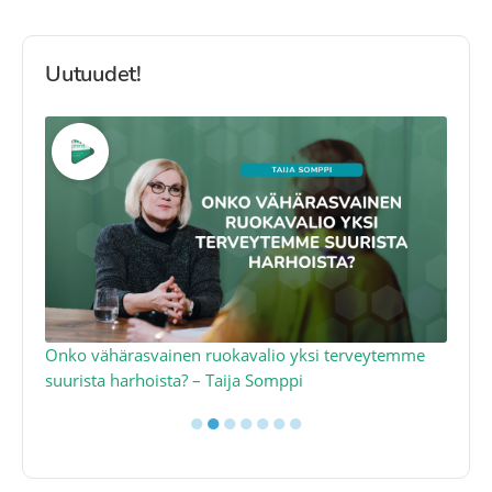
Uutuudet!
a
Onko vähärasvainen ruokavalio yksi terveytemme
Ko
suurista harhoista? – Taija Somppi
tod
●
●
●
●
●
●
●