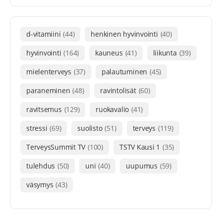
d-vitamiini
(44)
henkinen hyvinvointi
(40)
hyvinvointi
(164)
kauneus
(41)
liikunta
(39)
mielenterveys
(37)
palautuminen
(45)
paraneminen
(48)
ravintolisät
(60)
ravitsemus
(129)
ruokavalio
(41)
stressi
(69)
suolisto
(51)
terveys
(119)
TerveysSummit TV
(100)
TSTV Kausi 1
(35)
tulehdus
(50)
uni
(40)
uupumus
(59)
väsymys
(43)