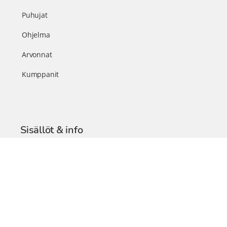
Puhujat
Ohjelma
Arvonnat
Kumppanit
Sisällöt & info
TerveysSummit Podcast
Blogi – Artikkelit
Liity VIP-jäseneksi
VIP-videokirjasto