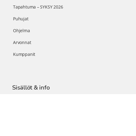
Tapahtuma – SYKSY 2026
Puhujat
Ohjelma
Arvonnat
Kumppanit
Sisällöt & info
TerveysSummit Podcast
Blogi – Artikkelit
Liity VIP-jäseneksi