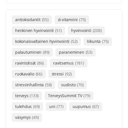
antioksidantit
(55)
d-vitamiini
(75)
henkinen hyvinvointi
(51)
hyvinvointi
(208)
kokonaisvaltainen hyvinvointi
(52)
liikunta
(75)
palautuminen
(89)
paraneminen
(53)
ravintolisät
(86)
ravitsemus
(181)
ruokavalio
(66)
stressi
(92)
stressinhallinta
(58)
suolisto
(70)
terveys
(133)
TerveysSummit TV
(79)
tulehdus
(69)
uni
(77)
uupumus
(67)
väsymys
(49)