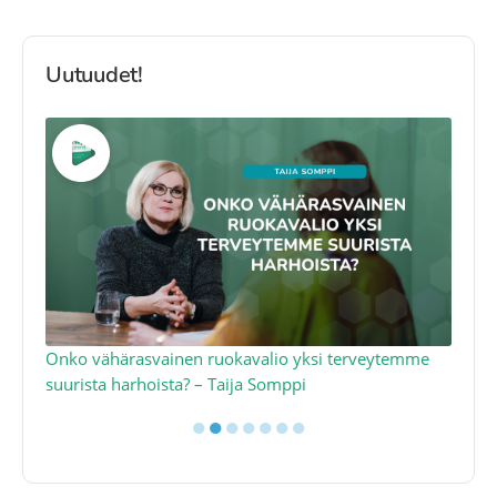
Uutuudet!
a
Onko vähärasvainen ruokavalio yksi terveytemme
Ko
suurista harhoista? – Taija Somppi
tod
●
●
●
●
●
●
●