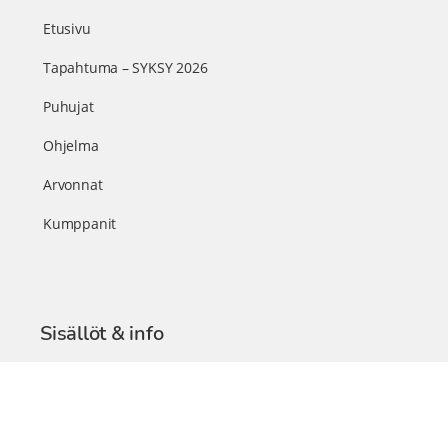
Etusivu
Tapahtuma – SYKSY 2026
Puhujat
Ohjelma
Arvonnat
Kumppanit
Sisällöt & info
TerveysSummit Podcast
Blogi – Artikkelit