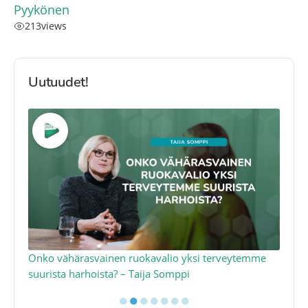
Pyykönen
213
views
Uutuudet!
a
Onko vähärasvainen ruokavalio yksi terveytemme
Ko
suurista harhoista? – Taija Somppi
tod
●
●
●
●
●
●
●