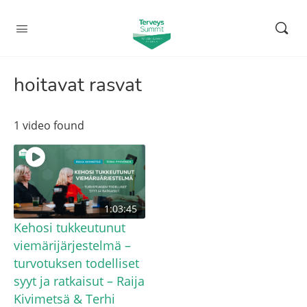
hoitavat rasvat
1 video found
1:03:45
Kehosi tukkeutunut
viemärijärjestelmä –
turvotuksen todelliset
syyt ja ratkaisut – Raija
Kivimetsä & Terhi