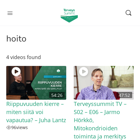
hoito
4 videos found
54:26
47:52
Riippuvuuden kierre –
Terveyssummit TV –
miten siitä voi
S02 – E06 – Jarmo
vapautua? – Juha Lantz
Hörkkö,
96
views
Mitokondrioiden
toiminta ja merkitys