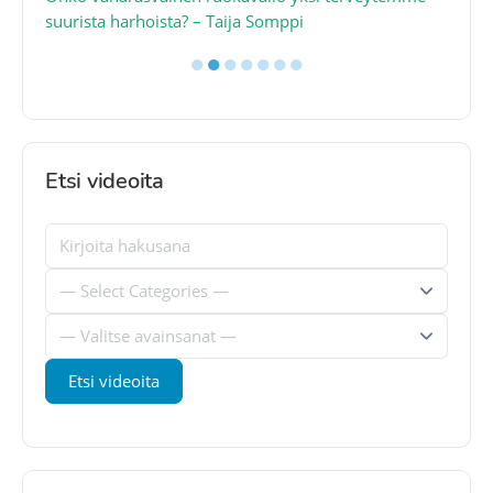
suurista harhoista? – Taija Somppi
tod
●
●
●
●
●
●
●
Etsi videoita