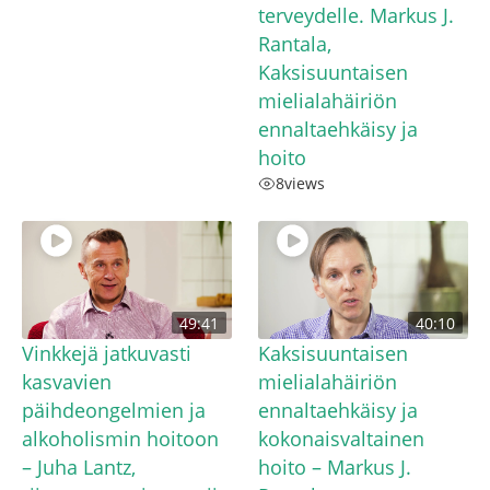
terveydelle. Markus J.
Rantala,
Kaksisuuntaisen
mielialahäiriön
ennaltaehkäisy ja
hoito
8
views
49:41
40:10
Vinkkejä jatkuvasti
Kaksisuuntaisen
kasvavien
mielialahäiriön
päihdeongelmien ja
ennaltaehkäisy ja
alkoholismin hoitoon
kokonaisvaltainen
– Juha Lantz,
hoito – Markus J.