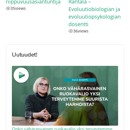
riippuvuusasiantuntija
Rantala –
35
views
Evoluutiobiologian ja
evoluutiopsykologian
dosentti
36
views
Uutuudet!
a
Onko vähärasvainen ruokavalio yksi terveytemme
Ko