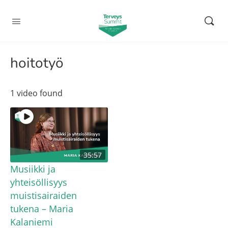
hoitotyö
1 video found
35:57
Musiikki ja
yhteisöllisyys
muistisairaiden
tukena – Maria
Kalaniemi