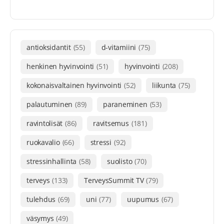
antioksidantit
(55)
d-vitamiini
(75)
henkinen hyvinvointi
(51)
hyvinvointi
(208)
kokonaisvaltainen hyvinvointi
(52)
liikunta
(75)
palautuminen
(89)
paraneminen
(53)
ravintolisät
(86)
ravitsemus
(181)
ruokavalio
(66)
stressi
(92)
stressinhallinta
(58)
suolisto
(70)
terveys
(133)
TerveysSummit TV
(79)
tulehdus
(69)
uni
(77)
uupumus
(67)
väsymys
(49)