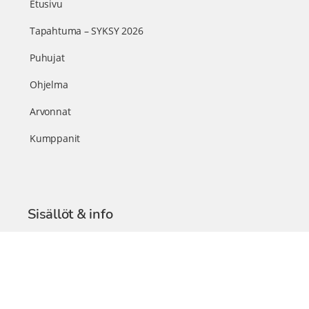
Etusivu
Tapahtuma – SYKSY 2026
Puhujat
Ohjelma
Arvonnat
Kumppanit
Sisällöt & info
TerveysSummit Podcast
Blogi – Artikkelit
Liity VIP-jäseneksi