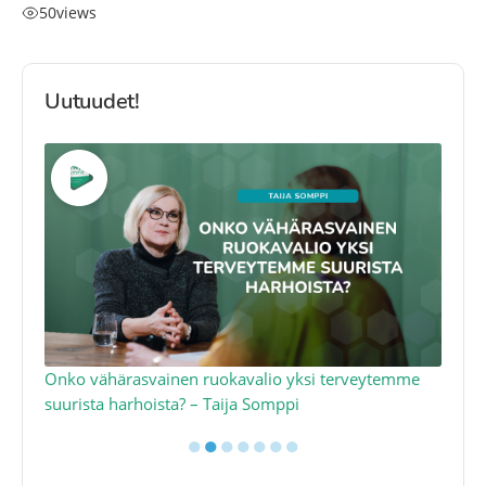
50
views
Uutuudet!
a
Onko vähärasvainen ruokavalio yksi terveytemme
Ko
suurista harhoista? – Taija Somppi
tod
●
●
●
●
●
●
●