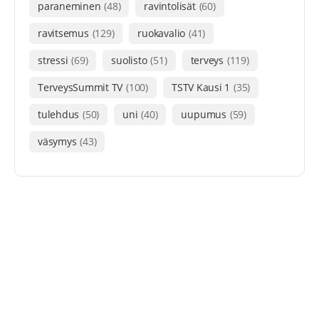
paraneminen
(48)
ravintolisät
(60)
ravitsemus
(129)
ruokavalio
(41)
stressi
(69)
suolisto
(51)
terveys
(119)
TerveysSummit TV
(100)
TSTV Kausi 1
(35)
tulehdus
(50)
uni
(40)
uupumus
(59)
väsymys
(43)