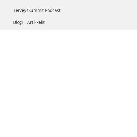
TerveysSummit Podcast
Blogi – Artikkelit
Liity VIP-jäseneksi
VIP-videokirjasto
FAQ – Usein kysyttyä
Yhteys & palautteet
Tiimi