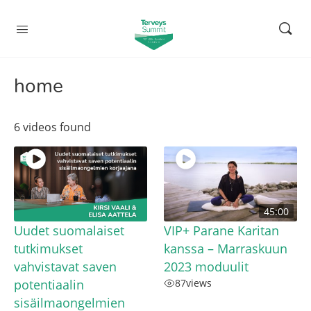
home
6 videos found
45:00
Uudet suomalaiset
VIP+ Parane Karitan
tutkimukset
kanssa – Marraskuun
vahvistavat saven
2023 moduulit
potentiaalin
87
views
sisäilmaongelmien