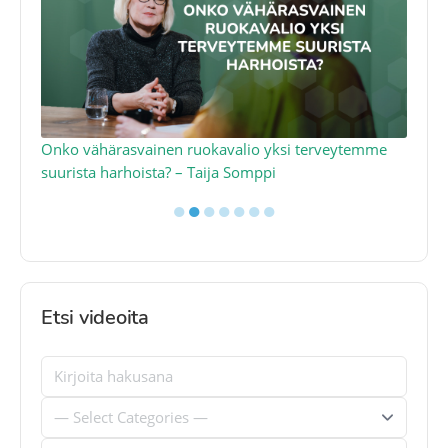
a
Onko vähärasvainen ruokavalio yksi terveytemme
Ko
suurista harhoista? – Taija Somppi
tod
●
●
●
●
●
●
●
Etsi videoita