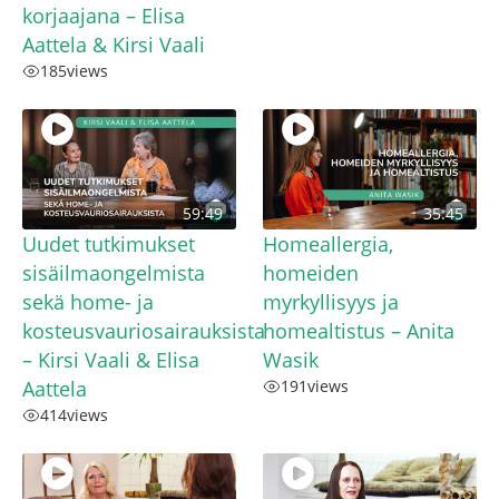
korjaajana – Elisa
Aattela & Kirsi Vaali
185
views
59:49
35:45
Uudet tutkimukset
Homeallergia,
sisäilmaongelmista
homeiden
sekä home- ja
myrkyllisyys ja
kosteusvauriosairauksista
homealtistus – Anita
– Kirsi Vaali & Elisa
Wasik
Aattela
191
views
414
views