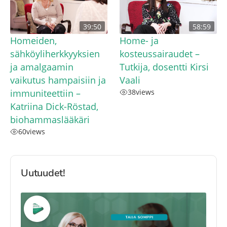
39:50
58:59
Homeiden,
Home- ja
sähköyliherkkyyksien
kosteussairaudet –
ja amalgaamin
Tutkija, dosentti Kirsi
vaikutus hampaisiin ja
Vaali
immuniteettiin –
38
views
Katriina Dick-Röstad,
biohammaslääkäri
60
views
Uutuudet!