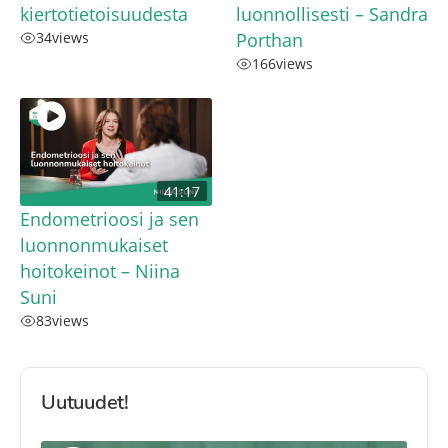
kiertotietoisuudesta
luonnollisesti – Sandra
34
views
Porthan
166
views
41:17
Endometrioosi ja sen
luonnonmukaiset
hoitokeinot – Niina
Suni
83
views
Uutuudet!