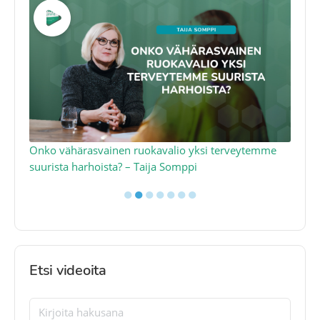
a
Onko vähärasvainen ruokavalio yksi terveytemme
Ko
suurista harhoista? – Taija Somppi
tod
●
●
●
●
●
●
●
Etsi videoita