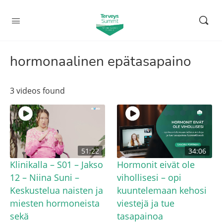
hormonaalinen epätasapaino
3 videos found
51:22
34:06
Klinikalla – S01 – Jakso
Hormonit eivät ole
12 – Niina Suni –
vihollisesi – opi
Keskustelua naisten ja
kuuntelemaan kehosi
miesten hormoneista
viestejä ja tue
sekä
tasapainoa