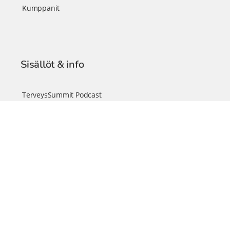
Kumppanit
Sisällöt & info
TerveysSummit Podcast
Blogi – Artikkelit
Liity VIP-jäseneksi
VIP-videokirjasto
FAQ – Usein kysyttyä
Yhteys & palautteet
Tiimi